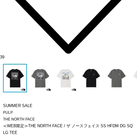
39
SUMMER SALE
PULP
THE NORTH FACE
≪WEB限定≫THE NORTH FACE / ザ ノースフェイス SS HFDM DG SQ
LG TEE