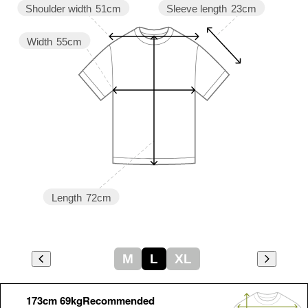
Sleeve length
23cm
Shoulder width
51cm
Width
55cm
Length
72cm
M
L
XL
173cm 69kgRecommended