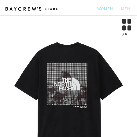
WOMEN
MEN
カ
1
6