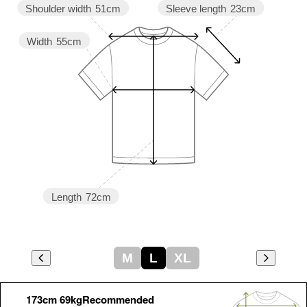
Sleeve length
23cm
Shoulder width
51cm
Width
55cm
Length
72cm
M
L
XL
173cm 69kgRecommended