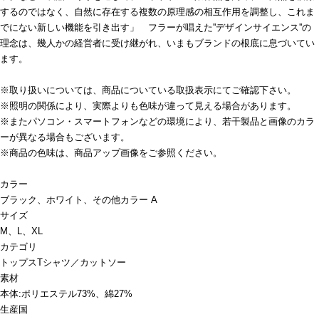
するのではなく、自然に存在する複数の原理感の相互作用を調整し、これま
でにない新しい機能を引き出す」 フラーが唱えた''デザインサイエンス''の
理念は、幾人かの経営者に受け継がれ、いまもブランドの根底に息づいてい
ます。
※取り扱いについては、商品についている取扱表示にてご確認下さい。
※照明の関係により、実際よりも色味が違って見える場合があります。
※またパソコン・スマートフォンなどの環境により、若干製品と画像のカラ
ーが異なる場合もございます。
※商品の色味は、商品アップ画像をご参照ください。
カラー
ブラック、ホワイト、その他カラー A
サイズ
M、L、XL
カテゴリ
トップス
Tシャツ／カットソー
素材
本体:ポリエステル73%、綿27%
生産国