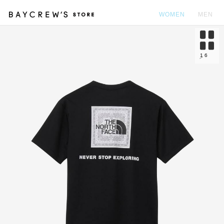
WOMEN
MEN
カ
1
6