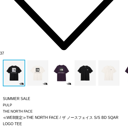
37
SUMMER SALE
PULP
THE NORTH FACE
≪WEB限定≫THE NORTH FACE / ザ ノースフェイス S/S BD SQAR
LOGO TEE