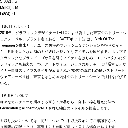
S(802)：S
M(803)：M
L(804)：L
【BoTT / ボット】
2019年、グラフィックデザイナーTEITOにより誕生した東京のストリートウ
ェアレーベル。ブランド名である「BoTT(ボッ ト)」は、Birth Of The
Teenagerを由来とし、ユース独特のフレッシュなテンションを持ちながら
も、片肘をはらない肩の力が抜けた魅力的なアイテムを展開する。ポップで
クラシックなブランドロゴが目を引くアイテムをはじめ、エッジの効いたグ
ラフィックも魅力の一つ。アートやミュージックカルチャーに精通するデザ
イナー自身のライフスタイルが反映された“現代”の風通しの良いストリート
ウェアレーベルは、東京をはじめ国内外のストリートシーンで注目を浴びて
いる。
【PULP / パルプ】
様々なカルチャーが混在する東京・渋谷から、従来の枠を超えたNew
GenerationとAuthenticがMIXされた独自のスタイルを提案します。
※取り扱いについては、商品についている取扱表示にてご確認下さい。
※照明の関係により、実際よりも色味が違って見える場合があります。