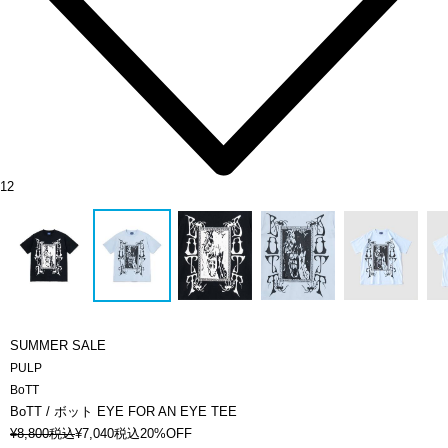
12
SUMMER SALE
PULP
BoTT
BoTT / ボット EYE FOR AN EYE TEE
¥
8,800
税込
¥
7,040
税込
20%OFF