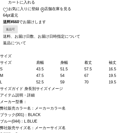
カートに入れる
お気に入りに登録
店舗在庫を見る
64pt還元
送料¥660
でお届けします
返品可
送料、お届け日数、お届け日時指定について
返品について
サイズ
サイズ
肩幅
身幅
着丈
袖丈
S
43.5
51.5
57.5
16.5
M
47.5
54
67
19.5
L
52.5
59
70
19.5
サイズガイド
身長別サイズイメージ
アイテム説明・詳細
メーカー型番：
弊社販売カラー名：メーカーカラー名
ブラック(001)：BLACK
ブルー(044)：L.BLUE
弊社販売サイズ名：メーカーサイズ名