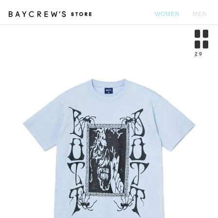
WOMEN
MEN
カ
2
9