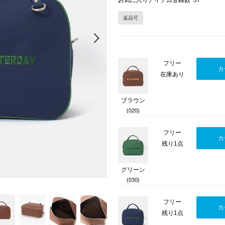
お気に入りアイテム登録数
37
返品可
Next
フリー
カ
在庫あり
ブラウン
(020)
フリー
カ
残り1点
グリーン
(030)
フリー
カ
残り1点