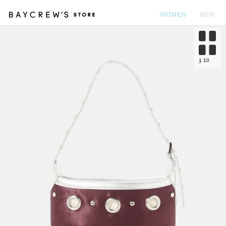
WOMEN
MEN
カ
1
10