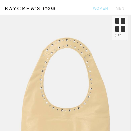
WOMEN
MEN
カ
1
15