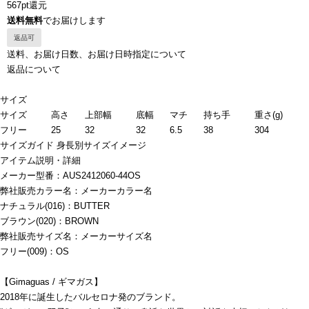
567pt還元
送料無料
でお届けします
返品可
送料、お届け日数、お届け日時指定について
返品について
サイズ
サイズ
高さ
上部幅
底幅
マチ
持ち手
重さ(g)
フリー
25
32
32
6.5
38
304
サイズガイド
身長別サイズイメージ
アイテム説明・詳細
メーカー型番：AUS2412060-44OS
弊社販売カラー名：メーカーカラー名
ナチュラル(016)：BUTTER
ブラウン(020)：BROWN
弊社販売サイズ名：メーカーサイズ名
フリー(009)：OS
【Gimaguas / ギマガス】
2018年に誕生したバルセロナ発のブランド。