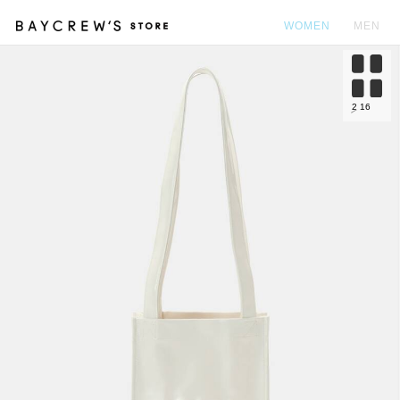
WOMEN
MEN
カ
2
16