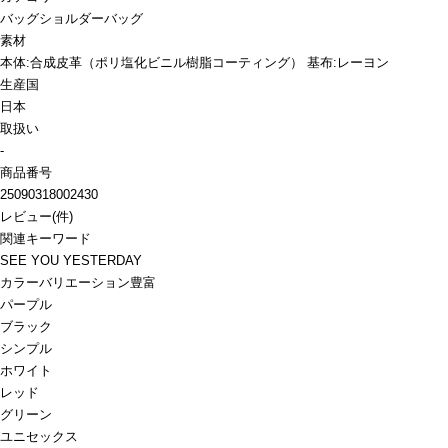
バッグ
ショルダーバッグ
素材
本体:合成皮革（ポリ塩化ビニル樹脂コーティング） 基布:レーヨン
生産国
日本
取扱い
-
商品番号
25090318002430
レビュー
(
件)
関連キーワード
SEE YOU YESTERDAY
カラーバリエーション豊富
パープル
ブラック
シンプル
ホワイト
レッド
グリーン
ユニセックス