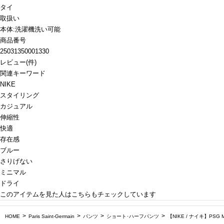
タイ
取扱い
本体:洗濯機洗い可能
商品番号
25031350001330
レビュー
(
件)
関連キーワード
NIKE
スタイリング
カジュアル
伸縮性
快適
存在感
ブルー
さりげない
ミニマル
ドライ
このアイテムを見た人はこちらもチェックしています
HOME
Paris Saint-Germain
パンツ
ショート･ハーフパンツ
【NIKE / ナイキ】PSG M 