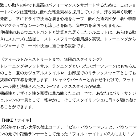
激しい動きの中でも最高のパフォーマンスをサポートするために、このショ
ートパンツは速乾性に優れた軽量素材を採用しています。汗を素早く吸収・
発散し、常にドライで快適な履き心地をキープ。優れた通気性が、暑い季節
やアクティブなシーンでも涼しさを保ち、集中力を途切らせません。
伸縮性のあるウエストバンドと計算され尽くしたシルエットは、あらゆる動
きにスムーズに追従し、ストレスフリーな着用感を実現。トレーニングから
レジャーまで、一日中快適に過ごせる設計です。
《フィールドからストリートまで、無限のスタイリング》
トレーニングやフットサル、ランニングといったスポーツシーンはもちろん
のこと、夏のカジュアルスタイルや、お部屋でのリラックスウェアとしても
抜群の存在感を発揮します。Tシャツやパーカーと合わせるだけで、フット
ボール愛と洗練されたスポーツミックススタイルが完成。
機能性とデザイン性を完璧に兼ね備えたこの一本で、あなたはパリ・サンジ
ェルマンの一員として、軽やかに、そしてスタイリッシュに日々を駆け抜け
ることができます。
【NIKE / ナイキ】
1962年オレゴン大学の陸上コーチ、「ビル・バウワーマン」と、バウワーマ
ンの元で中距離ランナーとして走った「フィル・ナイト」の2人により「ブ