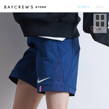
WOMEN
MEN
カ
1
20