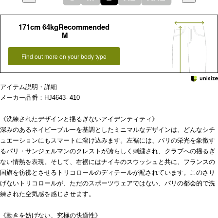
171cm 64kgRecommended
M
Find out more on your body type
アイテム説明・詳細
メーカー品番：HJ4643- 410
《洗練されたデザインと揺るぎないアイデンティティ》
深みのあるネイビーブルーを基調としたミニマルなデザインは、どんなシチ
ュエーションにもスマートに溶け込みます。左裾には、パリの栄光を象徴す
るパリ・サンジェルマンのクレストが誇らしく刺繍され、クラブへの揺るぎ
ない情熱を表現。そして、右裾にはナイキのスウッシュと共に、フランスの
国旗を彷彿とさせるトリコロールのディテールが配されています。このさり
げないトリコロールが、ただのスポーツウェアではない、パリの都会的で洗
練された空気感を感じさせます。
《動きを妨げない、究極の快適性》