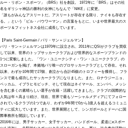
ルー・リボン・スポーツ」（BRS）社を創設。 1972年に「BRS」はその社
名をギリシャ神話の勝利の女神にちなんで「NIKE」に変更。
「誰もがみんなアスリートだ。アスリートが存在する限り、ナイキも存在す
る。」という「ビル・バウワーマン」の言葉をもとに、いまや世界最大のス
ポーツ＆フィットネス会社に成長しています。
【Paris Saint-Germain / パリ・サン＝ジェルマン】
パリ・サン＝ジェルマンは1970年に設立され、2011年にQSIがクラブを買収
して以来、世界のトップサッカークラブおよび世界的なスポーツブランドの
1つに変貌しました。「ワン・ユニークシティ・ワン・ユニーククラブ」の
スローガンを掲げ、本拠地パリ唯一のプロサッカークラブとして存在。それ
以来、わずか10年間で27個、創立から合計45個のトロフィーを獲得し、フラ
ンスで最も成功したサッカークラブになりました。また、ロナウジーニョ、
ベッカム、イブラヒモビッチ、そして現在はネイマール、エンバペ、メッシ
を含む多くの素晴らしい選手が在籍・活躍してきました。クラブの国際的な
人気は年々高まり続け、現在、世界で最もソーシャルメディアにてフォロー
されているクラブの1つであり、わずか9年間で0から1億人を超えるコミュニ
ティに拡大しています。また、世界展開として、シンガポールとドーハに国
際事務所を開設しています。
2016年には、男子サッカー、女子サッカー、ハンドボール、柔道にeスポー