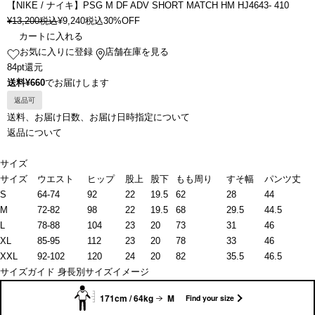
【NIKE / ナイキ】PSG M DF ADV SHORT MATCH HM HJ4643- 410
¥
13,200
税込
¥
9,240
税込
30%OFF
カートに入れる
お気に入りに登録
店舗在庫を見る
84pt還元
送料¥660
でお届けします
返品可
送料、お届け日数、お届け日時指定について
返品について
サイズ
サイズ
ウエスト
ヒップ
股上
股下
もも周り
すそ幅
パンツ丈
S
64-74
92
22
19.5
62
28
44
M
72-82
98
22
19.5
68
29.5
44.5
L
78-88
104
23
20
73
31
46
XL
85-95
112
23
20
78
33
46
XXL
92-102
120
24
20
82
35.5
46.5
サイズガイド
身長別サイズイメージ
171cm / 64kg
M
Find your size