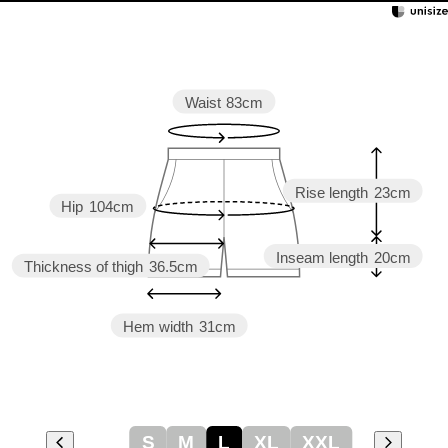
Waist
83cm
Rise length
23cm
Hip
104cm
Inseam length
20cm
Thickness of thigh
36.5cm
Hem width
31cm
S
M
L
XL
XXL