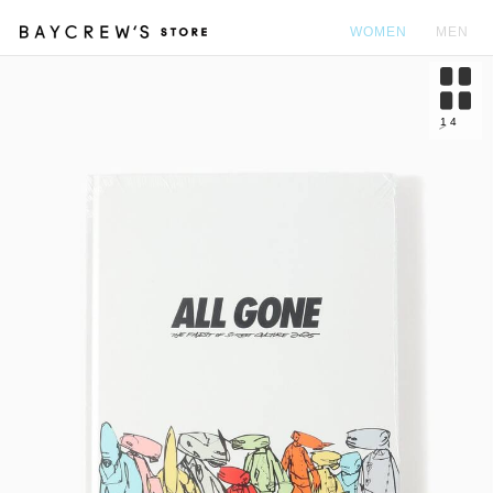
WOMEN
MEN
カ
1
4