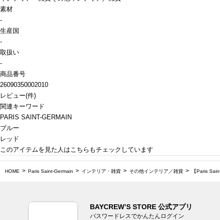
素材
-
生産国
-
取扱い
-
商品番号
26090350002010
レビュー
(
件)
関連キーワード
PARIS SAINT-GERMAIN
ブルー
レッド
このアイテムを見た人はこちらもチェックしています
HOME
Paris Saint-Germain
インテリア・雑貨
その他インテリア／雑貨
【Paris S
BAYCREW’S STORE 公式アプリ
パスワードレスでかんたんログイン