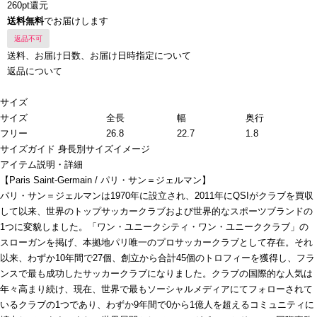
260pt還元
送料無料
でお届けします
返品不可
送料、お届け日数、お届け日時指定について
返品について
サイズ
サイズ
全長
幅
奥行
フリー
26.8
22.7
1.8
サイズガイド
身長別サイズイメージ
アイテム説明・詳細
【Paris Saint-Germain / パリ・サン＝ジェルマン】
パリ・サン＝ジェルマンは1970年に設立され、2011年にQSIがクラブを買収
して以来、世界のトップサッカークラブおよび世界的なスポーツブランドの
1つに変貌しました。「ワン・ユニークシティ・ワン・ユニーククラブ」の
スローガンを掲げ、本拠地パリ唯一のプロサッカークラブとして存在。それ
以来、わずか10年間で27個、創立から合計45個のトロフィーを獲得し、フラ
ンスで最も成功したサッカークラブになりました。クラブの国際的な人気は
年々高まり続け、現在、世界で最もソーシャルメディアにてフォローされて
いるクラブの1つであり、わずか9年間で0から1億人を超えるコミュニティに