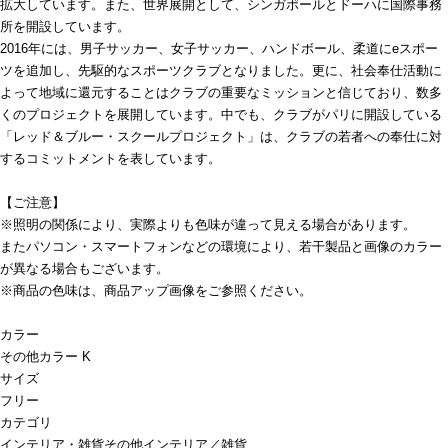
拡大しています。また、世界展開として、シンガポールとドーハに国際事務
所を開設しています。
2016年には、男子サッカー、女子サッカー、ハンドボール、柔道にeスポー
ツを追加し、先駆的なスポーツクラブとなりました。更に、社会奉仕活動に
よって地域に還元することはクラブの重要なミッションと信じており、数多
くのプロジェクトを展開しています。中でも、クラブがパリに開設している
「レッド＆ブルー・スクールプロジェクト」は、クラブの若者への奉仕に対
するコミットメントを表しています。
【ご注意】
※照明の関係により、実際よりも色味が違って見える場合があります。
またパソコン・スマートフォンなどの環境により、若干製品と画像のカラー
が異なる場合もございます。
※商品の色味は、商品アップ画像をご参照ください。
カラー
その他カラー K
サイズ
フリー
カテゴリ
インテリア・雑貨
その他インテリア／雑貨