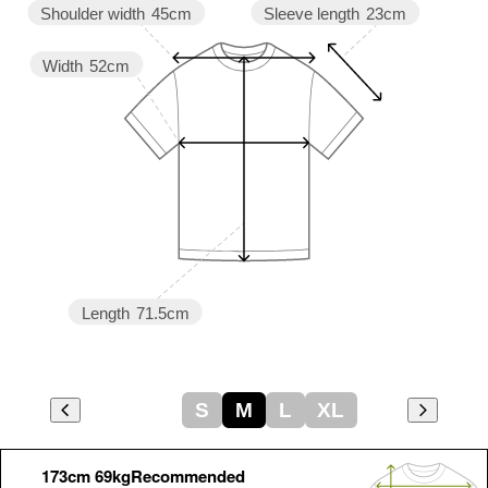
Sleeve length
23cm
Shoulder width
45cm
Width
52cm
Length
71.5cm
S
M
L
XL
173cm 69kgRecommended