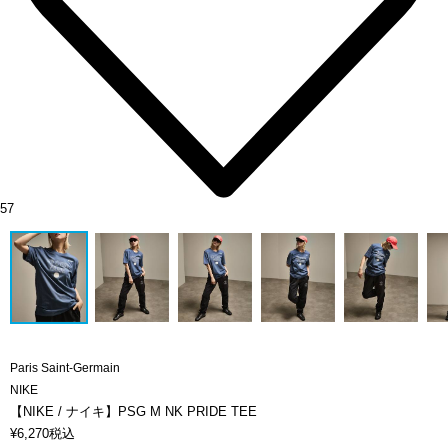
57
Paris Saint-Germain
NIKE
【NIKE / ナイキ】PSG M NK PRIDE TEE
¥
6,270
税込