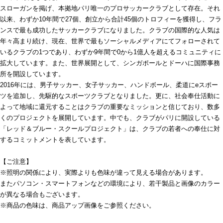
スローガンを掲げ、本拠地パリ唯一のプロサッカークラブとして存在。それ
以来、わずか10年間で27個、創立から合計45個のトロフィーを獲得し、フラ
ンスで最も成功したサッカークラブになりました。クラブの国際的な人気は
年々高まり続け、現在、世界で最もソーシャルメディアにてフォローされて
いるクラブの1つであり、わずか9年間で0から1億人を超えるコミュニティに
拡大しています。また、世界展開として、シンガポールとドーハに国際事務
所を開設しています。
2016年には、男子サッカー、女子サッカー、ハンドボール、柔道にeスポー
ツを追加し、先駆的なスポーツクラブとなりました。更に、社会奉仕活動に
よって地域に還元することはクラブの重要なミッションと信じており、数多
くのプロジェクトを展開しています。中でも、クラブがパリに開設している
「レッド＆ブルー・スクールプロジェクト」は、クラブの若者への奉仕に対
するコミットメントを表しています。
【ご注意】
※照明の関係により、実際よりも色味が違って見える場合があります。
またパソコン・スマートフォンなどの環境により、若干製品と画像のカラー
が異なる場合もございます。
※商品の色味は、商品アップ画像をご参照ください。