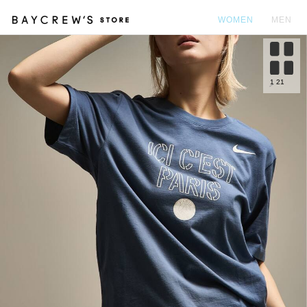
WOMEN
MEN
カ
1
21