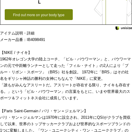
L
Find out more on your body type
アイテム説明・詳細
メーカー品番：IB4098491
【NIKE / ナイキ】
1962年オレゴン大学の陸上コーチ、「ビル・バウワーマン」と、バウワーマ
ンの元で中距離ランナーとして走った「フィル・ナイト」の2人により「ブ
ルー・リボン・スポーツ」（BRS）社を創設。 1972年に「BRS」はその社
名をギリシャ神話の勝利の女神にちなんで「NIKE」に変更。
「誰もがみんなアスリートだ。アスリートが存在する限り、ナイキも存在す
る。」という「ビル・バウワーマン」の言葉をもとに、いまや世界最大のス
ポーツ＆フィットネス会社に成長しています。
【Paris Saint-Germain / パリ・サン＝ジェルマン】
パリ・サン＝ジェルマンは1970年に設立され、2011年にQSIがクラブを買収
して以来、世界のトップサッカークラブおよび世界的なスポーツブランドの
1つに変貌しました。「ワン・ユニークシティ・ワン・ユニーククラブ」の