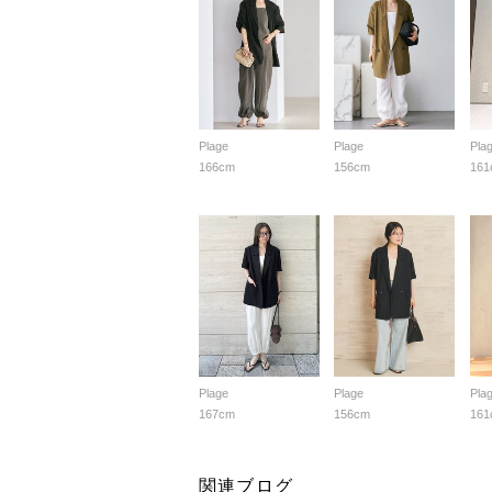
Plage
Plage
Pla
166cm
156cm
161
Plage
Plage
Pla
167cm
156cm
161
関連ブログ