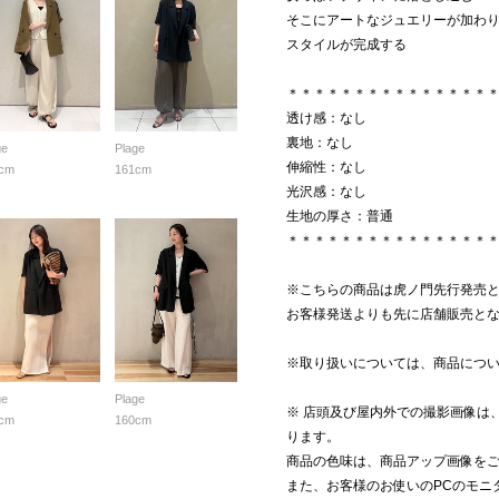
そこにアートなジュエリーが加わ
スタイルが完成する
＊＊＊＊＊＊＊＊＊＊＊＊＊＊＊
透け感：なし
裏地：なし
ge
Plage
伸縮性：なし
cm
161cm
光沢感：なし
生地の厚さ：普通
＊＊＊＊＊＊＊＊＊＊＊＊＊＊＊
※こちらの商品は虎ノ門先行発売
お客様発送よりも先に店舗販売と
※取り扱いについては、商品につ
ge
Plage
※ 店頭及び屋内外での撮影画像は
cm
160cm
ります。
商品の色味は、商品アップ画像を
また、お客様のお使いのPCのモニ