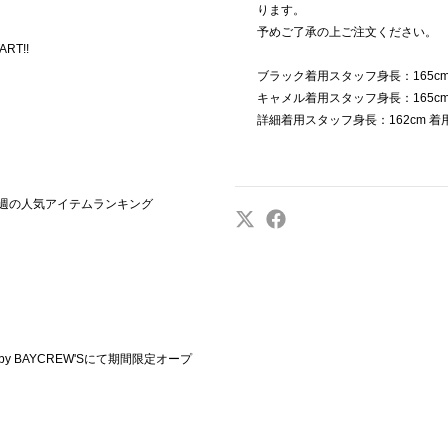
ります。
予めご了承の上ご注文ください。
ART!!
ブラック着用スタッフ身長：165cm
キャメル着用スタッフ身長：165cm
詳細着用スタッフ身長：162cm 着
0》先週の人気アイテムランキング
T by BAYCREW'Sにて期間限定オープ