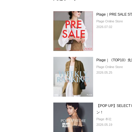
Plage｜PRE SALE ST
Plage Online Store
2026.07.02
Plage｜《TOP1
Plage Online Store
2026.05.25
【POP UP】SELEC
ン！
Plage 本社
2026.05.19