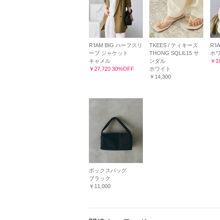
R’IAM BIG ハーフスリ
TKEES / ティキーズ
R’
ーブ ジャケット
THONG SQLIL15 サ
ホ
キャメル
ンダル
￥10
￥27,720 30%OFF
ホワイト
￥14,300
ボックスバッグ
ブラック
￥11,000