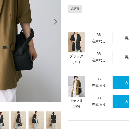
返品可
Next
36
再
在庫なし
38
ブラック
再
在庫なし
(001)
36
カ
在庫あり
38
キャメル
カ
在庫あり
(025)