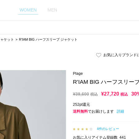
WOMEN
MEN
ジャケット
R’IAM BIG ハーフスリーブ ジャケット
お気に入りブランド
Plage
R’IAM BIG ハーフスリ
¥
27,720
30
¥
39,600
税込
税込
252pt還元
送料無料
でお届けします
詳細
4件のレビュー
お気に入りアイテム登録数
441