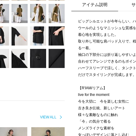
アイテム説明
サ
ビッグシルエットが今年らしい、
ウールのようなマニッシュな質感
着心地を実現しました。
取り外し可能な肩パッド入りで、
る一着。
袖口の下部分には折り返しやすい
合わせてアレンジできるのもポイ
ハーフスリーブで涼しく、タンクト
だけでスタイリングが完成します
【R'IAM/リアム】
live for the moment
今を大切に 今を楽しむ女性に
古き良き伝統、新しいアート
様々な素敵なものに触れ
VIEW ALL
「今」の気分で着る
メンズライクな素材を
女っぽいデザインに落とし込む