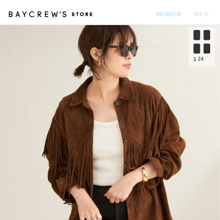
WOMEN
MEN
カ
1
24