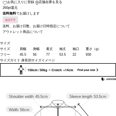
お気に入りに登録
店舗在庫を見る
260pt還元
送料無料
でお届けします
返品不可
送料、お届け日数、お届け日時指定について
アウトレット商品について
サイズ
サイズ
肩幅
身幅
着丈
袖丈
袖口
重さ（g）
フリー
45.5
56
77
53.5
22
930
サイズガイド
身長別サイズイメージ
158cm / 50kg
Crotch +14cm
Find your size
Sleeve length
53.5cm
Shoulder width
45.5cm
Width
56cm