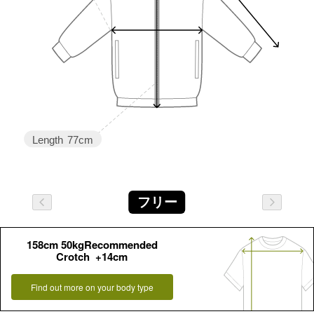
Length
77cm
フリー
158cm 50kgRecommended
Crotch +14cm
Find out more on your body type