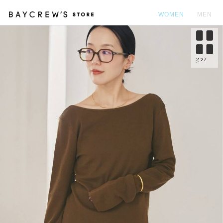
WOMEN
MEN
カ
2
27