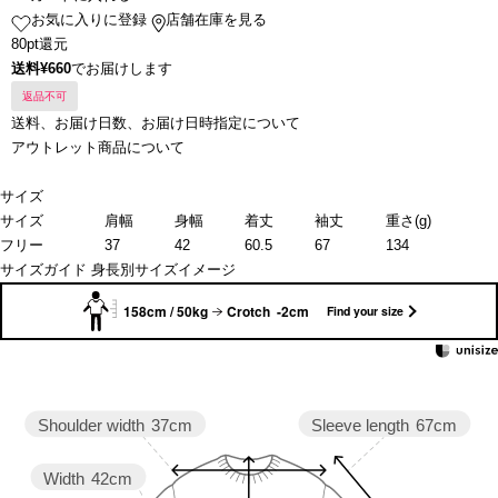
お気に入りに登録
店舗在庫を見る
80pt還元
送料¥660
でお届けします
返品不可
送料、お届け日数、お届け日時指定について
アウトレット商品について
サイズ
サイズ
肩幅
身幅
着丈
袖丈
重さ(g)
フリー
37
42
60.5
67
134
サイズガイド
身長別サイズイメージ
158cm / 50kg
Crotch -2cm
Find your size
Sleeve length
67cm
Shoulder width
37cm
Width
42cm