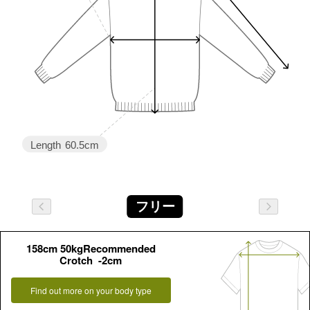
Length
60.5cm
フリー
158cm 50kgRecommended
Crotch -2cm
Find out more on your body type