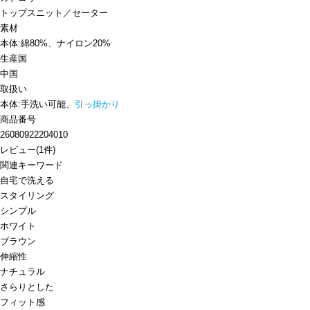
トップス
ニット／セーター
素材
本体:綿80%、ナイロン20%
生産国
中国
取扱い
本体:手洗い可能、
引っ掛かり
商品番号
26080922204010
レビュー
(
1
件)
関連キーワード
自宅で洗える
スタイリング
シンプル
ホワイト
ブラウン
伸縮性
ナチュラル
さらりとした
フィット感