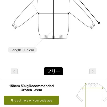
Length
60.5cm
フリー
158cm 50kgRecommended
Crotch -2cm
Find out more on your body type