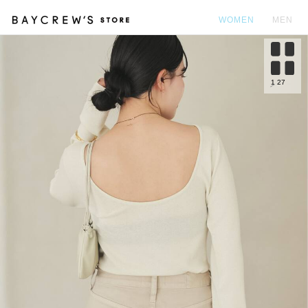
WOMEN
MEN
カ
1
27