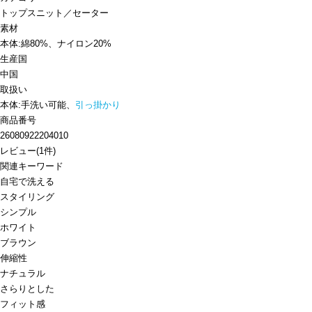
トップス
ニット／セーター
素材
本体:綿80%、ナイロン20%
生産国
中国
取扱い
本体:手洗い可能、
引っ掛かり
商品番号
26080922204010
レビュー
(
1
件)
関連キーワード
自宅で洗える
スタイリング
シンプル
ホワイト
ブラウン
伸縮性
ナチュラル
さらりとした
フィット感