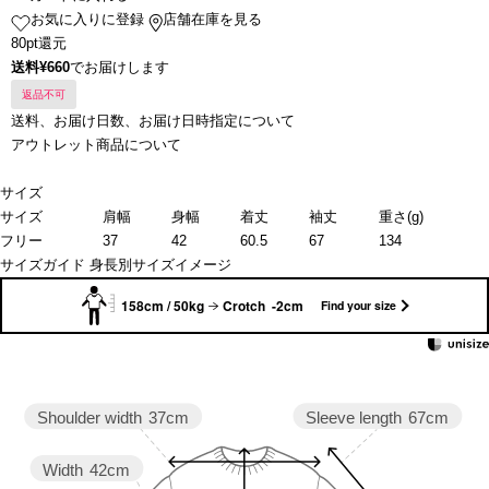
お気に入りに登録
店舗在庫を見る
80pt還元
送料¥660
でお届けします
返品不可
送料、お届け日数、お届け日時指定について
アウトレット商品について
サイズ
サイズ
肩幅
身幅
着丈
袖丈
重さ(g)
フリー
37
42
60.5
67
134
サイズガイド
身長別サイズイメージ
158cm / 50kg
Crotch -2cm
Find your size
Sleeve length
67cm
Shoulder width
37cm
Width
42cm