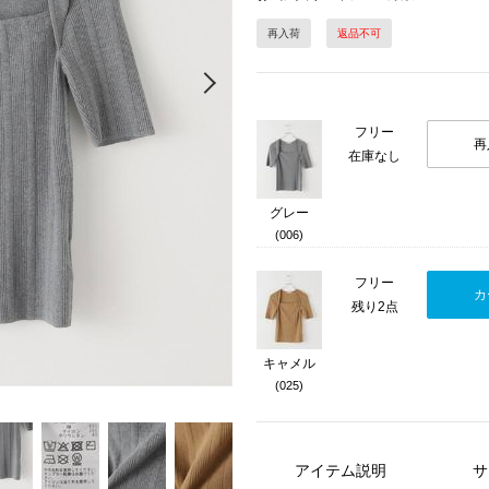
再入荷
返品不可
Next
フリー
再
在庫なし
グレー
(006)
フリー
カ
残り2点
キャメル
(025)
アイテム説明
サ