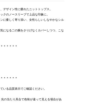
る、デザイン性に優れたニットトップス。
ネックのノースリーブで上品な印象に。
インに優しく寄り添い、女性らしいしなやかなシル
、気になる二の腕をさりげなくカバーしつつ、こな
。
＊＊＊＊＊＊＊
＊＊＊＊＊＊＊
いている品質表示でご確認ください。
、光の当たり具合で色味が違って見える場合があ