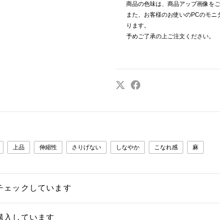
商品の色味は、商品アップ画像を
また、お客様のお使いのPCのモニ
ります。
予めご了承の上ご注文ください。
上品
伸縮性
さりげない
しなやか
こなれ感
麻
チェックしています
購入しています