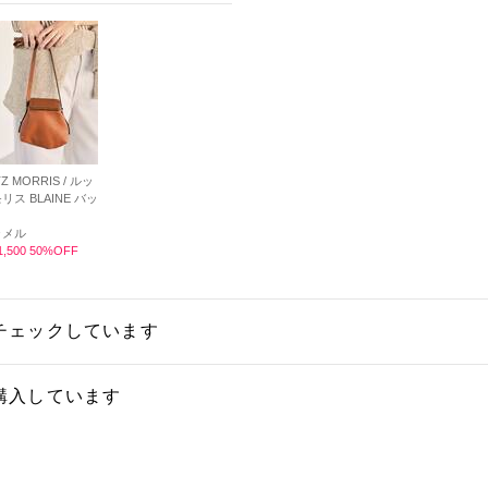
Z MORRIS / ルッ
リス BLAINE バッ
ャメル
,500 50%OFF
チェックしています
購入しています