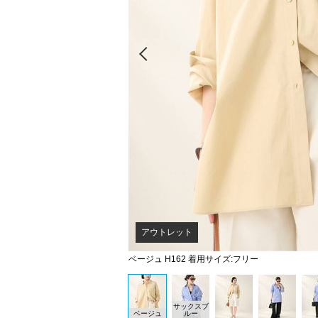
Prev
アウトレット
ベージュ H162 着用サイズ:フリー
サックスブ
ベージュ
ルー