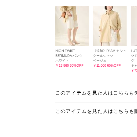
HIGH TWIST
《追加》R’IAM カシュ
LUT
BERMUDA パンツ
クールシャツ
ツモ
ホワイト
ベージュ
グ
￥13,860 30%OFF
￥11,000 60%OFF
キ
￥71
このアイテムを見た人はこちらも
このアイテムを見た人はこちらも