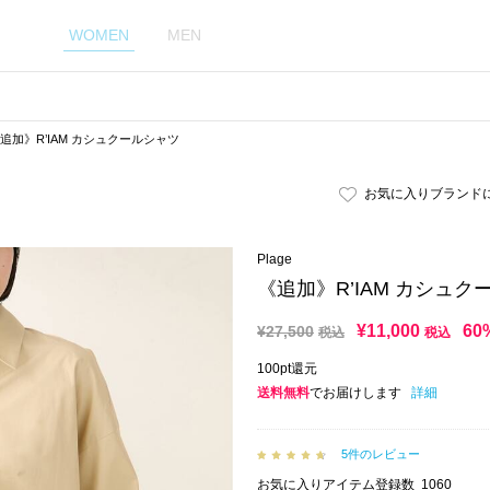
WOMEN
MEN
追加》R’IAM カシュクールシャツ
お気に入りブランド
Plage
《追加》R’IAM カシュク
¥
11,000
60
¥
27,500
税込
税込
100pt還元
送料無料
でお届けします
詳細
5件のレビュー
お気に入りアイテム登録数
1060