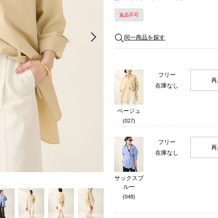
返品不可
Next
同一商品を探す
フリー
再
在庫なし
ベージュ
(027)
フリー
再
在庫なし
サックスブ
ルー
(048)