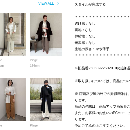
VIEW ALL
スタイルが完成する
＊＊＊＊＊＊＊＊＊＊＊＊＊＊＊
透け感：なし
裏地：なし
伸縮性：なし
光沢感：なし
生地の厚さ：やや薄手
＊＊＊＊＊＊＊＊＊＊＊＊＊＊＊
ge
Plage
cm
156cm
※旧品番25050922602010の追
※取り扱いについては、商品につ
※ 店頭及び屋内外での撮影画像は
ります。
商品の色味は、商品アップ画像を
また、お客様のお使いのPCのモニ
ります。
ge
Plage
予めご了承の上ご注文ください。