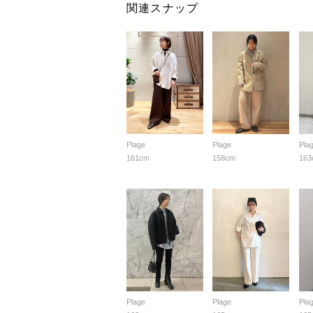
関連スナップ
Plage
Plage
Pla
161cm
158cm
163
Plage
Plage
Pla