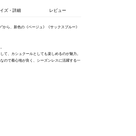
イズ・詳細
レビュー
シャツ”から、新色の《ベージュ》《サックスブルー》
ツ。
通して、カシュクールとしても楽しめるのが魅力。
地なので着心地が良く、シーズンレスに活躍する一
り