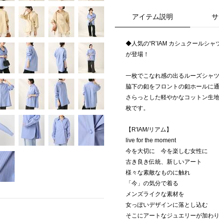
アイテム説明
サ
◆人気の“R’IAM カシュクール
が登場！
一枚でこなれ感の出るルーズシャ
脇下の釦をフロントの釦ホールに
さらっとした軽やかなコットン生
枚です。
【R'IAM/リアム】
live for the moment
今を大切に 今を楽しむ女性に
古き良き伝統、新しいアート
様々な素敵なものに触れ
「今」の気分で着る
メンズライクな素材を
女っぽいデザインに落とし込む
そこにアートなジュエリーが加わ