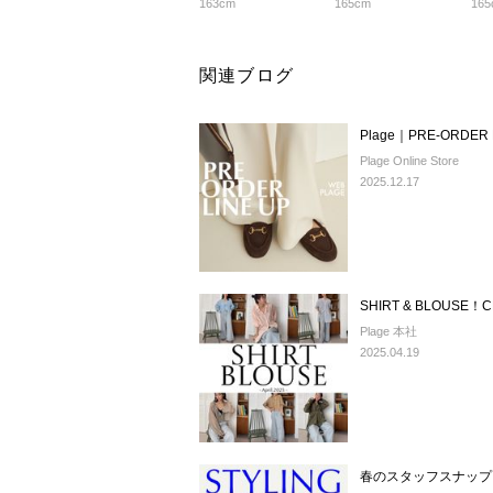
163cm
165cm
165
関連ブログ
Plage｜PRE-ORDER 
Plage Online Store
2025.12.17
SHIRT & BLOUSE！C
Plage 本社
2025.04.19
春のスタッフスナップ 9S