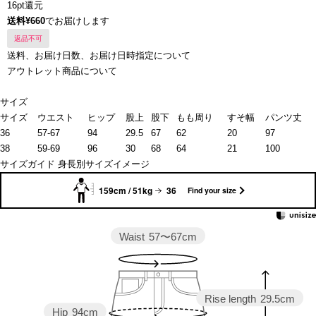
16pt還元
送料¥660
でお届けします
返品不可
送料、お届け日数、お届け日時指定について
アウトレット商品について
サイズ
サイズ
ウエスト
ヒップ
股上
股下
もも周り
すそ幅
パンツ丈
36
57-67
94
29.5
67
62
20
97
38
59-69
96
30
68
64
21
100
サイズガイド
身長別サイズイメージ
159cm / 51kg
36
Find your size
Waist
57〜67cm
Rise length
29.5cm
Hip
94cm