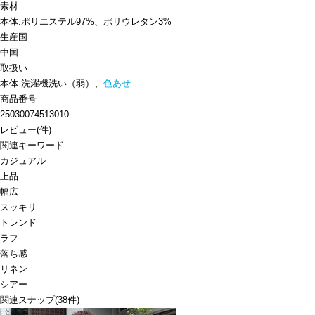
素材
本体:ポリエステル97%、ポリウレタン3%
生産国
中国
取扱い
本体:洗濯機洗い（弱）、
色あせ
商品番号
25030074513010
レビュー
(
件)
関連キーワード
カジュアル
上品
幅広
スッキリ
トレンド
ラフ
落ち感
リネン
シアー
関連スナップ
(38件)