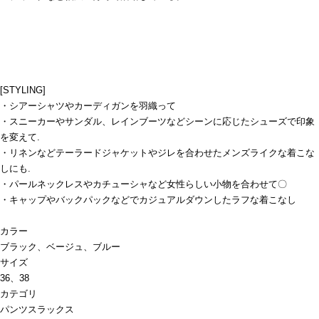
[STYLING]
・シアーシャツやカーディガンを羽織って
・スニーカーやサンダル、レインブーツなどシーンに応じたシューズで印象
を変えて.
・リネンなどテーラードジャケットやジレを合わせたメンズライクな着こな
しにも.
・パールネックレスやカチューシャなど女性らしい小物を合わせて〇
・キャップやバックパックなどでカジュアルダウンしたラフな着こなし
カラー
ブラック、ベージュ、ブルー
サイズ
36、38
カテゴリ
パンツ
スラックス