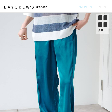
WOMEN
MEN
カ
3
55