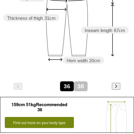
Thickness of thigh
31cm
Inseam length
67cm
Hem width
20cm
36
38
159cm 51kgRecommended
36
Find out more on your body type