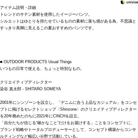
アイテム説明・詳細
トレンドのサテン素材を使用したイージーパンツ。
シルエットはゆとりを持たせているものの素材に落ち感がある為、不思議と
すっきり美脚に見えるこの夏おすすめのパンツです。
■ OUTDOOR PRODUCTS Usual Things
いつもの日常で使える、ちょっと特別なもの。
クリエイティブディレクター
染谷 真太郎 - SHITARO SOMEYA
2001年にシンゾーンを設立し、「デニムに合う上品なカジュアル」をコンセ
プトに掲げるセレクトショップ〈Shinzone〉のクリエイティブディレクター
を20年務めたのちに2021年にCINCHを設立。
「自分たちが信じる“確かなこと”だけをお届けする」ことをコンセプトに、
ブランド戦略やトータルプロデューサーとして、コンセプト構築からコンサ
ルティングなど幅広い分野で活動している。