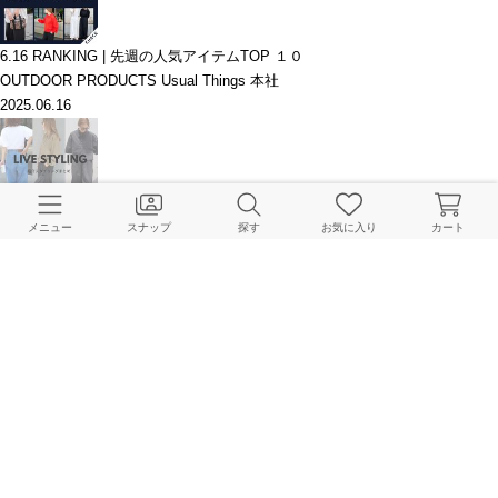
6.16 RANKING | 先週の人気アイテムTOP １０
OUTDOOR PRODUCTS Usual Things 本社
2025.06.16
【06.13配信】LIVE STYLYNGご紹介アイテム((10% OFF CAMPAIGN対象))
メニュー
スナップ
探す
お気に入り
カート
OUTDOOR PRODUCTS Usual Things 本社
2025.06.13
【本日スタート】6/12~ PRE ORDER 10% CAMPAIGN / 人気アイテム再販
も
OUTDOOR PRODUCTS Usual Things 本社
2025.06.12