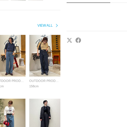
VIEW ALL
OUTDOOR PRODUCTS Usual Things
OUTDOOR PRODUCTS Usual Things
cm
158cm