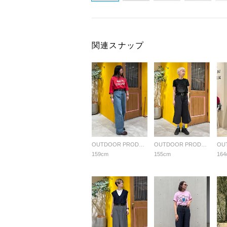
関連スナップ
OUTDOOR PRODUCTS Usual Things
OUTDOOR PRODUCTS Usual Things
159cm
155cm
164