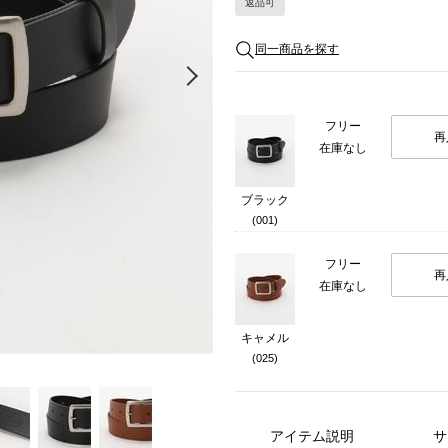
返品可
同一商品を探す
Next
フリー
再
在庫なし
ブラック
(001)
フリー
再
在庫なし
キャメル
(025)
アイテム説明
サ