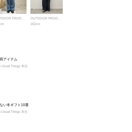
OUTDOOR PRODUCTS Usual Things
OUTDOOR PRODUCTS Usual Things
cm
162cm
荷アイテム
sual Things 本社
ない冬ギフト10選
sual Things 本社