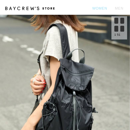
WOMEN
MEN
カ
1
51