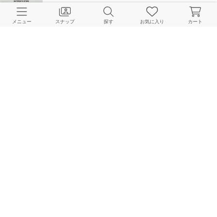
【PRE SALE】スタッフオススメ 10アイテムご紹介！
OUTDOOR PRODUCTS Usual Things 本社
メニュー
スナップ
探す
お気に入り
カート
2026.07.02
【DENIM SNAP！】大人気デニム、24SNAP！
OUTDOOR PRODUCTS Usual Things 本社
2026.07.01
RANKING | 先週の人気アイテムTOP 10
OUTDOOR PRODUCTS Usual Things 本社
2026.06.29