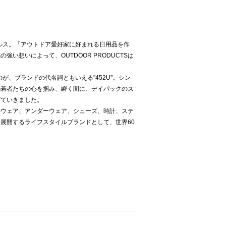
ゼルス。「アウトドア愛好家に好まれる日用品を作
い想いによって、OUTDOOR PRODUCTSは
のが、ブランドの代名詞ともいえる"452U"。シン
の若者たちの心を掴み、瞬く間に、デイパックのス
げていきました。
ルウェア、アンダーウェア、シューズ、時計、ステ
展開するライフスタイルブランドとして、世界60