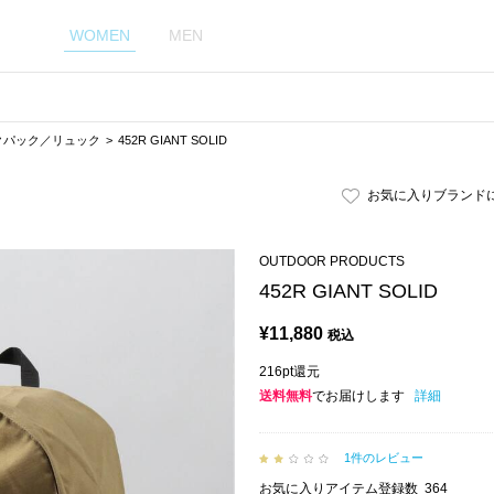
WOMEN
MEN
クパック／リュック
452R GIANT SOLID
お気に入りブランド
OUTDOOR PRODUCTS
452R GIANT SOLID
¥
11,880
税込
216pt還元
送料無料
でお届けします
詳細
1件のレビュー
お気に入りアイテム登録数
364