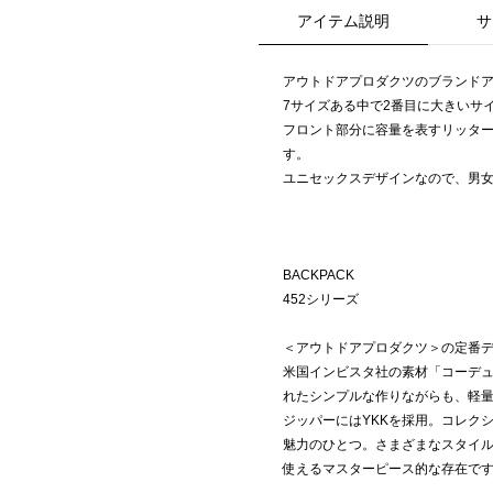
アイテム説明
サ
アウトドアプロダクツのブランドア
7サイズある中で2番目に大きいサ
フロント部分に容量を表すリッタ
す。
ユニセックスデザインなので、男
BACKPACK
452シリーズ
＜アウトドアプロダクツ＞の定番
米国インビスタ社の素材「コーデュ
れたシンプルな作りながらも、軽
ジッパーにはYKKを採用。コレク
魅力のひとつ。さまざまなスタイ
使えるマスターピース的な存在で