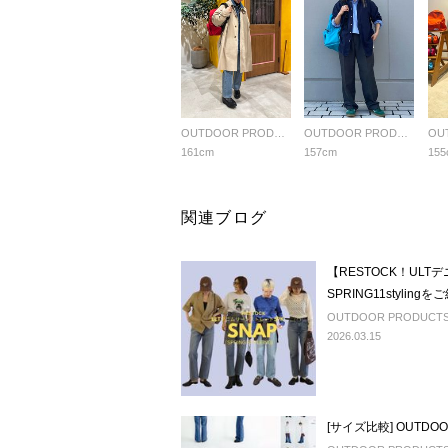
OUTDOOR PRODUCTS Usual Things
OUTDOOR PRODUCTS Usual Things
161cm
157cm
155
関連ブログ
【RESTOCK！ULT
SPRING11styling
OUTDOOR PRODUCTS U
2026.03.15
[サイズ比較] OUTDOOR 