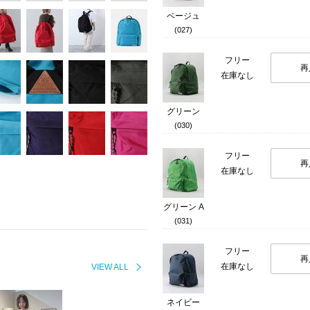
ベージュ
(027)
フリー
再
在庫なし
グリーン
(030)
フリー
再
在庫なし
グリーン A
(031)
フリー
再
在庫なし
VIEW ALL
ネイビー