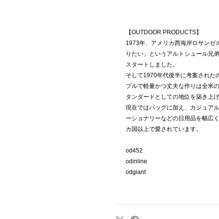
【OUTDOOR PRODUCTS】
1973年、アメリカ西海岸ロサン
りたい」というアルトシュール兄弟の強
スタートしました。
そして1970年代後半に考案された
プルで軽量かつ丈夫な作りは全米
タンダードとしての地位を築き上
現在ではバッグに加え、カジュア
ーショナリーなどの日用品を幅広く
カ国以上で愛されています。
od452
odinline
odgiant