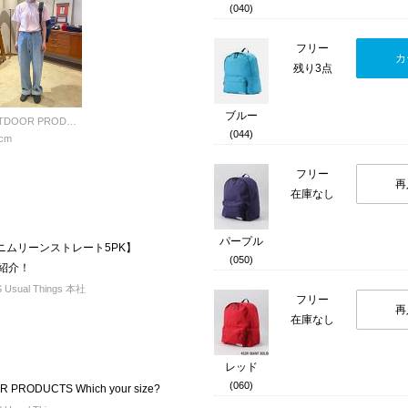
(040)
フリー
カ
残り3点
ブルー
OUTDOOR PRODUCTS Usual Things
(044)
cm
フリー
再
在庫なし
パープル
デニムリーンストレート5PK】
(050)
をご紹介！
sual Things 本社
フリー
再
在庫なし
レッド
(060)
PRODUCTS Which your size?