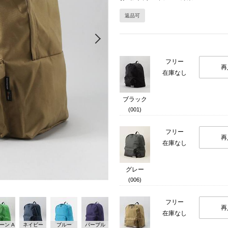
返品可
Next
フリー
再
在庫なし
ブラック
(001)
フリー
再
在庫なし
グレー
(006)
フリー
再
在庫なし
ーン A
ネイビー
ブルー
パープル