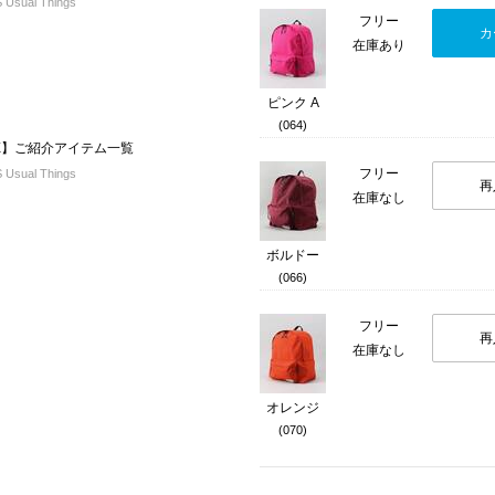
sual Things
フリー
カ
在庫あり
ピンク A
(064)
 LIVE】ご紹介アイテム一覧
フリー
sual Things
再
在庫なし
ボルドー
(066)
フリー
再
在庫なし
オレンジ
(070)