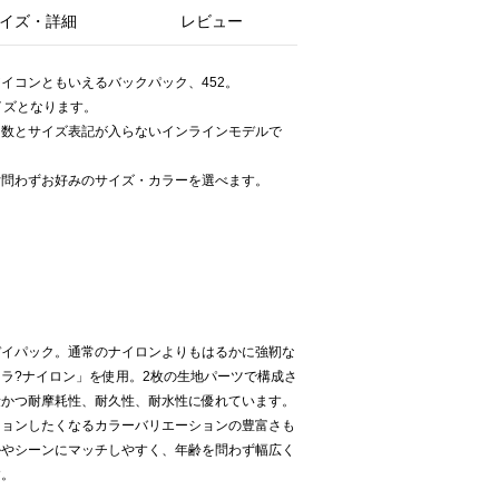
イズ・詳細
レビュー
イコンともいえるバックパック、452。
イズとなります。
ー数とサイズ表記が入らないインラインモデルで
女問わずお好みのサイズ・カラーを選べます。
デイパック。通常のナイロンよりもはるかに強靭な
ラ?ナイロン」を使用。2枚の生地パーツで構成さ
量かつ耐摩耗性、耐久性、耐水性に優れています。
ションしたくなるカラーバリエーションの豊富さも
ルやシーンにマッチしやすく、年齢を問わず幅広く
す。