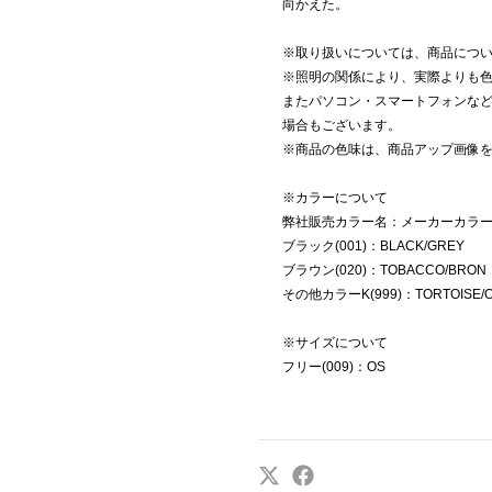
向かえた。
※取り扱いについては、商品につ
※照明の関係により、実際よりも
またパソコン・スマートフォンな
場合もございます。
※商品の色味は、商品アップ画像
※カラーについて
弊社販売カラー名：メーカーカラ
ブラック(001)：BLACK/GREY
ブラウン(020)：TOBACCO/BRON
その他カラーK(999)：TORTOISE/O
※サイズについて
フリー(009)：OS