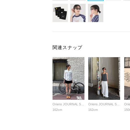
関連スナップ
Oriens JOURNAL STANDARD LADYS
Oriens JOURNAL STANDARD LADYS
162cm
162cm
150