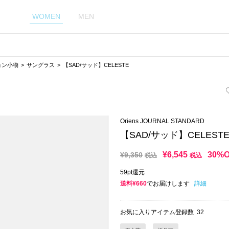
WOMEN
MEN
ョン小物
サングラス
【SAD/サッド】CELESTE
Oriens JOURNAL STANDARD
【SAD/サッド】CELEST
¥
6,545
30%
¥
9,350
税込
税込
59pt還元
送料¥660
でお届けします
詳細
お気に入りアイテム登録数
32