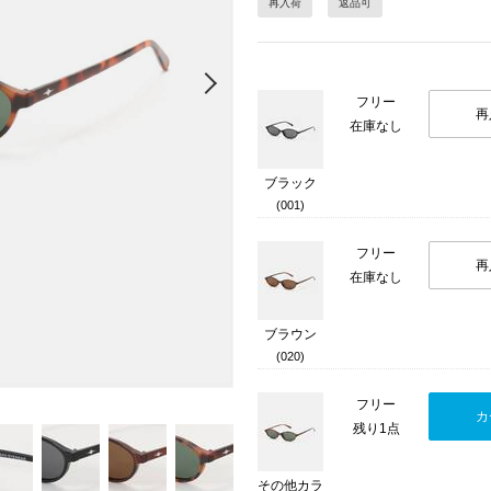
再入荷
返品可
Next
フリー
再
在庫なし
ブラック
(001)
フリー
再
在庫なし
ブラウン
(020)
フリー
カ
残り1点
その他カラ