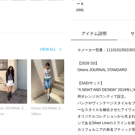
ー K
(999)
アイテム説明
サ
VIEW ALL
※メーカー型番：1110101/502/30
【2026 SS】
Oriens JOURNAL STANDARD
【SAD/サッド】
“A SIGHT AND DESIGN” 20
州オレンジカウンティで設立。
パンクやヴィンテージスタイルを
Oriens JOURNAL STANDARD LADYS
Oriens JOURNAL STANDARD LADYS
ーなスタイルを融合させたアイウ
cm
159cm
オリジナルコレクションから生まれたB
ンであるSilver Lineの２ラインを
カリフォルニアの有名ブティック等