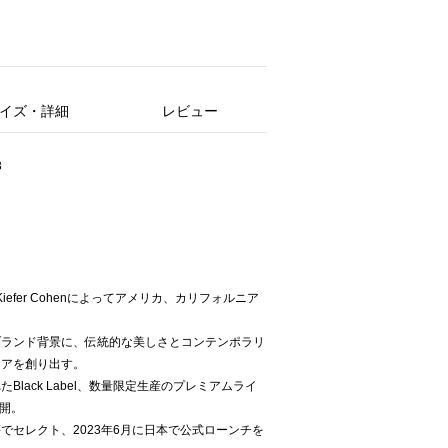
イズ・詳細
レビュー
3
19年にKiefer Cohenによってアメリカ、カリフォルニア
ブランド背景に、伝統的な美しさとコンテンポラリ
ェアを創り出す。
lack Label、数量限定生産のプレミアムライ
展開。
でセレクト、2023年6月に日本で公式ローンチを