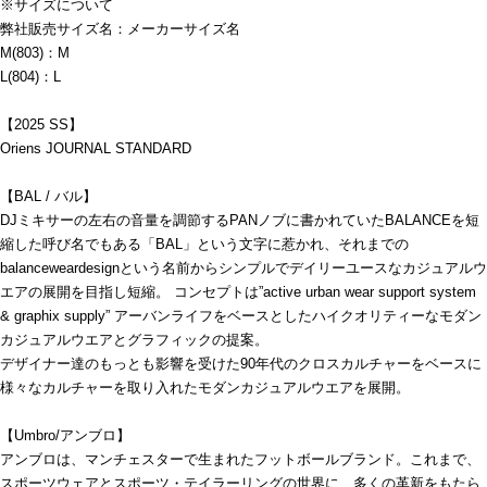
※サイズについて
弊社販売サイズ名：メーカーサイズ名
M(803)：M
L(804)：L
【2025 SS】
Oriens JOURNAL STANDARD
【BAL / バル】
DJミキサーの左右の音量を調節するPANノブに書かれていたBALANCEを短
縮した呼び名でもある「BAL」という文字に惹かれ、それまでの
balanceweardesignという名前からシンプルでデイリーユースなカジュアルウ
エアの展開を目指し短縮。 コンセプトは”active urban wear support system
& graphix supply” アーバンライフをベースとしたハイクオリティーなモダン
カジュアルウエアとグラフィックの提案。
デザイナー達のもっとも影響を受けた90年代のクロスカルチャーをベースに
様々なカルチャーを取り入れたモダンカジュアルウエアを展開。
【Umbro/アンブロ】
アンブロは、マンチェスターで生まれたフットボールブランド。これまで、
スポーツウェアとスポーツ・テイラーリングの世界に、多くの革新をもたら