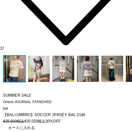
37
SUMMER SALE
Oriens JOURNAL STANDARD
bal
【BAL×UMBRO】SOCCER JERSEY BAL-2146
¥
28,600
税込
¥
20,020
税込
30%OFF
カートに入れる