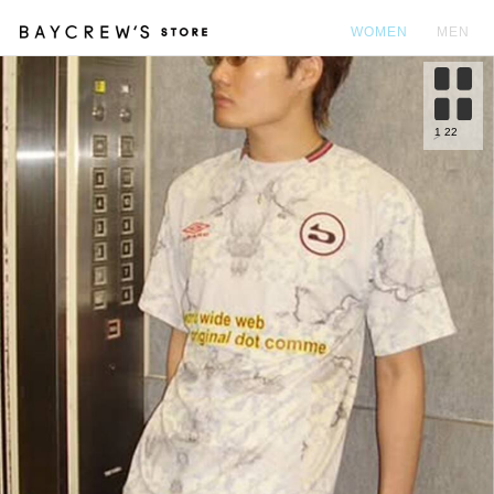
WOMEN
MEN
カ
1
22