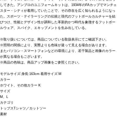
してきた。アンブロのユニフォームキットは、1934年のFAカップでマンチェ
スター・シティが着用していたことで、その存在を広く知られるようになっ
た。スポーツ・テイラーリングの伝統と現代のフットボールカルチャーを結
びつけ、性能とデザイン性が調和した革新的かつ時代を象徴するフットボー
ルウェア、スパイク、エキップメントを生み出している。
※取り扱いについては、商品についている取扱表示にてご確認下さい。
※照明の関係により、実際よりも色味が違って見える場合があります。
またパソコン・スマートフォンなどの環境により、若干製品と画像のカラー
が異なる場合もございます。
※商品の色味は、商品アップ画像をご参照ください。
モデルサイズ:身長:163cm 着用サイズ:M
カラー
ホワイト、その他カラー K
サイズ
M、L
カテゴリ
トップス
Tシャツ／カットソー
素材