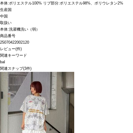
本体:ポリエステル100% リブ部分:ポリエステル98%、ポリウレタン2%
生産国
中国
取扱い
本体:洗濯機洗い（弱）
商品番号
25070422002120
レビュー
(
件)
関連キーワード
bal
関連スナップ
(3件)