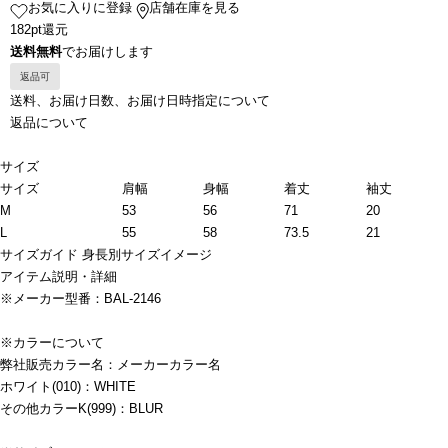
お気に入りに登録
店舗在庫を見る
182pt還元
送料無料
でお届けします
返品可
送料、お届け日数、お届け日時指定について
返品について
サイズ
サイズ
肩幅
身幅
着丈
袖丈
M
53
56
71
20
L
55
58
73.5
21
サイズガイド
身長別サイズイメージ
アイテム説明・詳細
※メーカー型番：BAL-2146
※カラーについて
弊社販売カラー名：メーカーカラー名
ホワイト(010)：WHITE
その他カラーK(999)：BLUR