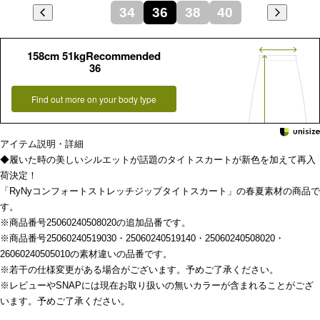
34
36
38
40
158cm 51kgRecommended
36
Find out more on your body type
アイテム説明・詳細
◆履いた時の美しいシルエットが話題のタイトスカートが新色を加えて再入
荷決定！
「RyNyコンフォートストレッチジップタイトスカート」の春夏素材の商品で
す。
※商品番号25060240508020の追加品番です。
※商品番号25060240519030・25060240519140・25060240508020・
26060240505010の素材違いの品番です。
※若干の仕様変更がある場合がございます。予めご了承ください。
※レビューやSNAPには現在お取り扱いの無いカラーが含まれることがござ
います。予めご了承ください。