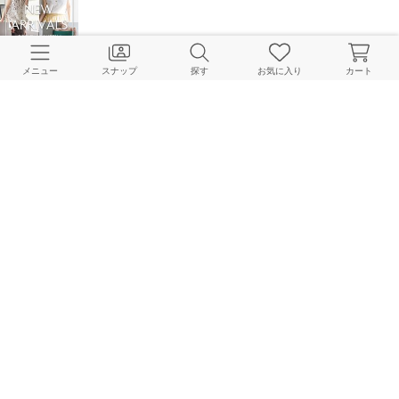
NEW IN！あの人気アイテムがついに入荷！
メニュー
スナップ
探す
お気に入り
カート
NOBLE Online Store
2026.05.29
汗ばむ季節にぴったり！NOBLEで選ぶ通勤アイテム
NOBLE Online Store
2026.05.19
残り1日！最後にチェックすべきアイテムを厳選PICK UP
NOBLE Online Store
2026.03.29