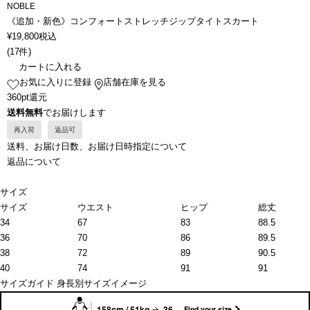
NOBLE
《追加・新色》コンフォートストレッチジップタイトスカート
¥
19,800
税込
(
17件
)
カートに入れる
お気に入りに登録
店舗在庫を見る
360pt還元
送料無料
でお届けします
再入荷
返品可
送料、お届け日数、お届け日時指定について
返品について
サイズ
サイズ
ウエスト
ヒップ
総丈
34
67
83
88.5
36
70
86
89.5
38
72
89
90.5
40
74
91
91
サイズガイド
身長別サイズイメージ
158cm / 51kg
36
Find your size