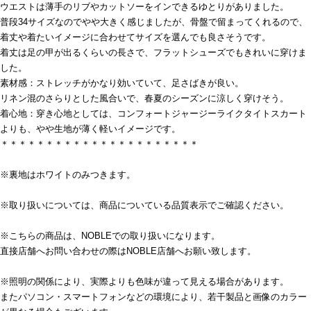
ウエストは薄手のリブやカットソーをインできるゆとりがありました。
普段34サイズなのでやや大きく感じましたが、骨盤で留まってくれるので、
着丈や着たいイメージに合わせてサイズを選んでも良さそうです。
着丈は足の甲が出るくらいの長さで、フラットシューズでもきれいに穿けま
した。
素材感：ストレッチがかなり効いていて、足さばきが良い。
リネン混のさらりとした風合いで、春夏のシーズンに涼しく穿けそう。
着心地：穿き心地としては、コンフォートジャージーライクタイトスカート
よりも、やや生地が薄く軽いイメージです。
＊＊＊＊＊＊＊＊＊＊＊＊＊＊＊＊＊＊＊＊＊＊
※裏地はホワイトのみつきます。
※取り扱いについては、商品についている品質表示でご確認ください。
※こちらの商品は、NOBLEでの取り扱いになります。
直接店舗へお問い合わせの際はNOBLE店舗へお願い致します。
※照明の関係により、実際よりも色味が違って見える場合があります。
またパソコン・スマートフォンなどの環境により、若干製品と画像のカラー