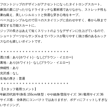
フロントジップのデザインがアクセントになったタイトロングスカート。
麻混の夏にぴったりなドライタッチな素材感でありながら、ストレッチ性も
兼ね備え、美しいシルエットと快適な穿き心地をキープ。
ベースはシンプルなので日々のスタイリングに合わせやすく、春から秋まで
重宝する万能スカートに。
ジップの長さはあえて短くスリットのようなデザインに仕上げているので、
ショートブーツからサンダルまでバランスが取りやすく抜け感のあるルック
スなのも嬉しいポイントです。
＊＊＊＊＊＊＊＊＊＊＊＊＊＊＊＊＊＊＊＊＊＊
透け感：あり(ホワイト)・なし(ブラウン・イエロー)
裏地：あり(ホワイト)・なし(ブラウン・イエロー)
伸縮性：あり
光沢感：なし
生地の厚さ：普通
＊＊＊＊＊＊＊＊＊＊＊＊＊＊＊＊＊＊＊＊＊＊
【スタッフ着用コメント】
年齢20代前半/身長:155cm/体型：やや細身/普段サイズ: 34 /着用サイズ:36
サイズ感： 全体的にコンパクトではありますが、ボディにフィットしすぎな
いサイジング。