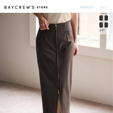
WOMEN
MEN
カ
3
67