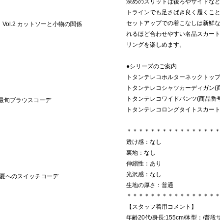
深めのスリットは後ろやサイドな
トラインでも足さばき良く履くこ
セットアップでの着こなしは新鮮
CT】Vol.2 カットソーと小物の関係
れるほど合わせやすい名品スカー
リングを楽しめます。
●シリーズのご案内
トタンテレコホルターネックトップス(商
トタンテレコシャツカーディガン(商品番
トタンテレコワイドパンツ(商品番号：25
の最旬ブラウスコーデ
トタンテレコロングタイトスカート(商品
＊＊＊＊＊＊＊＊＊＊＊＊＊＊＊
透け感：なし
裏地：なし
伸縮性：あり
光沢感：なし
ら夏へのスイッチコーデ
生地の厚さ：普通
＊＊＊＊＊＊＊＊＊＊＊＊＊＊＊
【スタッフ着用コメント】
年齢20代/身長:155cm/体型：/普段サ