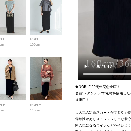
BLE
NOBLE
cm
160cm
◆NOBLE 20周年記念企画！
名品”トタンテレコ”素材を使用し
披露目！
BLE
NOBLE
cm
148cm
大人気の定番スカートが丈をやや
伸縮性がありストレスフリーな着
体の気になるラインなどを拾いに