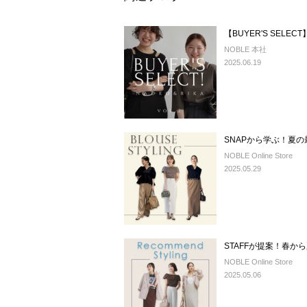
【BUYER'S SELE
NOBLE 本社
2025.06.19
SNAPから学ぶ！夏
NOBLE Online Store
2025.05.29
STAFFが提案！春か
NOBLE Online Store
2025.05.06