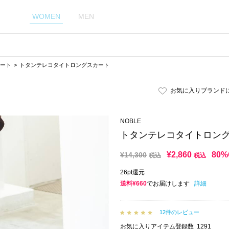
WOMEN
MEN
カート
トタンテレコタイトロングスカート
お気に入りブランド
NOBLE
トタンテレコタイトロン
¥
2,860
80%
¥
14,300
税込
税込
26pt還元
送料¥660
でお届けします
詳細
12件のレビュー
お気に入りアイテム登録数
1291