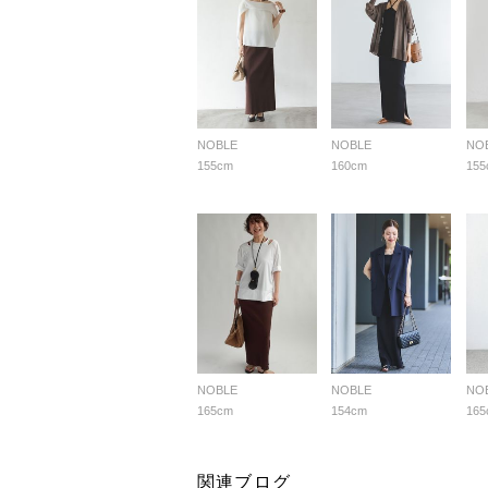
NOBLE
NOBLE
NO
155cm
160cm
155
NOBLE
NOBLE
NO
165cm
154cm
165
関連ブログ