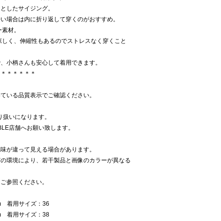
りとしたサイジング。
長い場合は内に折り返して穿くのがおすすめ。
ー素材。
涼しく、伸縮性もあるのでストレスなく穿くこと
で、小柄さんも安心して着用できます。
＊＊＊＊＊＊＊
いている品質表示でご確認ください。
取り扱いになります。
BLE店舗へお願い致します。
色味が違って見える場合があります。
どの環境により、若干製品と画像のカラーが異なる
をご参照ください。
m 着用サイズ：36
m 着用サイズ：38