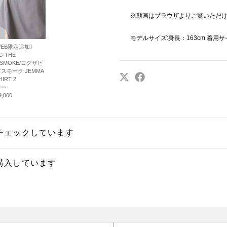
※動画はブラウザよりご覧いただ
モデルサイズ:身長：163cm 着用サ
EB限定追加》
G THE
GSMOKE/コグザビ
スモーク JEMMA
HIRT 2
レー
,800
チェックしています
購入しています