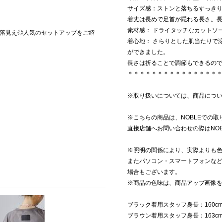
サイズ感：ストンと落ちるすっき
着丈は長めで足首が隠れる長さ。
素材感： ドライタッチなカットソ
落見え◎人気のセットアップをご紹
着心地： さらりとした肌当たりで
ができました。
長さは折ることで調節もできるの
＊＊＊＊＊＊＊＊＊＊＊＊＊＊＊
※取り扱いについては、商品につ
※こちらの商品は、NOBLEでの
直接店舗へお問い合わせの際はNO
※照明の関係により、実際よりも
またパソコン・スマートフォンな
場合もございます。
※商品の色味は、商品アップ画像
ブラック着用スタッフ身長：160c
ブラウン着用スタッフ身長：163c