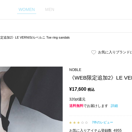
WOMEN
MEN
追加2》LE VERNIS/ルベルニ Toe ring sandals
お気に入りブランド
NOBLE
《WEB限定追加2》LE VERNI
¥
17,600
税込
320pt還元
送料無料
でお届けします
詳細
7件のレビュー
お気に入りアイテム登録数
4955