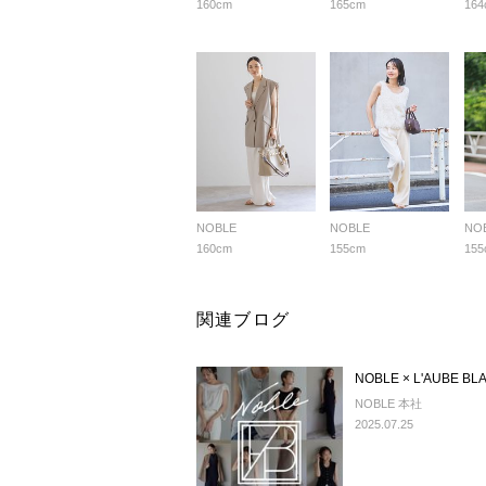
160cm
165cm
164
NOBLE
NOBLE
NO
160cm
155cm
155
関連ブログ
NOBLE × L'AUBE BLAN
NOBLE 本社
2025.07.25