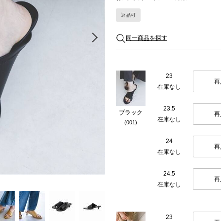
返品可
Next
同一商品を探す
23
再
在庫なし
23.5
ブラック
再
在庫なし
(001)
24
再
在庫なし
24.5
再
在庫なし
23