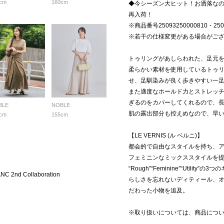
cm
160cm
◆今シーズン大ヒット！お洒落なの
再入荷！
※商品番号25093250000810・2
※若干の仕様変更がある場合がご
トゥリングがあしらわれた、足元
柔らかい素材を使用しているトゥ
せ、足馴染みが良く歩きやすい一
また適度なホールド力とストレッ
ぎるのをカバーしてくれるので、
BLE
NOBLE
肌の露出部分も控えめなので、早
cm
155cm
【LE VERNIS (ル ベルニ)】
都会的で自由なスタイルを持ち、
フェミニンなミックススタイルを
“Rough”“Feminine”“Util
C 2nd Collaboration
らしさを忘れないディティール、
だわった小物を追及。
※取り扱いについては、商品につ