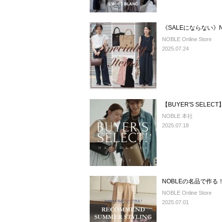
《SALEにならない》
NOBLE Online Store
2025.07.24
【BUYER'S SELE
NOBLE 本社
2025.07.18
NOBLEの名品で作
NOBLE Online Store
2025.07.01