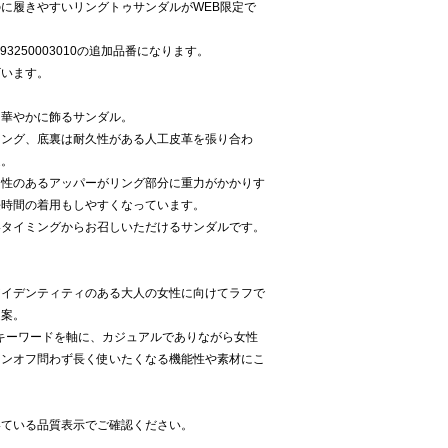
に履きやすいリングトゥサンダルがWEB限定で
5093250003010の追加品番になります。
ざいます。
を華やかに飾るサンダル。
リング、底裏は耐久性がある人工皮革を張り合わ
足。
チ性のあるアッパーがリング部分に重力がかかりす
長時間の着用もしやすくなっています。
いタイミングからお召しいただけるサンダルです。
アイデンティティのある大人の女性に向けてラフで
提案。
ity”の3つのキーワードを軸に、カジュアルでありながら女性
オンオフ問わず長く使いたくなる機能性や素材にこ
いている品質表示でご確認ください。