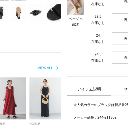
再
在庫なし
23.5
ベージュ
再
在庫なし
(027)
24
再
在庫なし
24.5
再
在庫なし
VIEW ALL
アイテム説明
サ
大人気カラーのブラックは新品番250
メーカー品番：244-211302
BLE
NOBLE