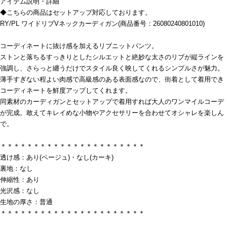
アイテム説明・詳細
◆こちらの商品はセットアップ対応しております。
RY/PL ワイドリブVネックカーディガン(商品番号：26080240801010)
コーディネートに抜け感を加えるリブニットパンツ。
ストンと落ちるすっきりとしたシルエットと絶妙な太さのリブが縦ラインを
強調し、さらっと纏うだけでスタイル良く映してくれるシンプルさが魅力。
薄手すぎない程よい肉感で高級感のある表面感なので、街着として着用でき
コーディネートを鮮度アップしてくれます。
同素材のカーディガンとセットアップで着用すれば大人のワンマイルコーデ
が完成。敢えてキレイめな小物やアクセサリーを合わせてオシャレを楽しん
で。
＊＊＊＊＊＊＊＊＊＊＊＊＊＊＊＊＊＊＊＊＊＊
透け感：あり(ベージュ)・なし(カーキ)
裏地：なし
伸縮性：あり
光沢感：なし
生地の厚さ：普通
＊＊＊＊＊＊＊＊＊＊＊＊＊＊＊＊＊＊＊＊＊＊