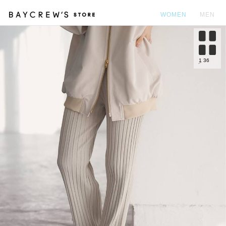
WOMEN
MEN
カ
1
36