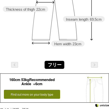
Thickness of thigh
22cm
Inseam length
69.5cm
Hem width
23cm
フリー
160cm 53kgRecommended
Ankle +6cm
Find out more on your body type