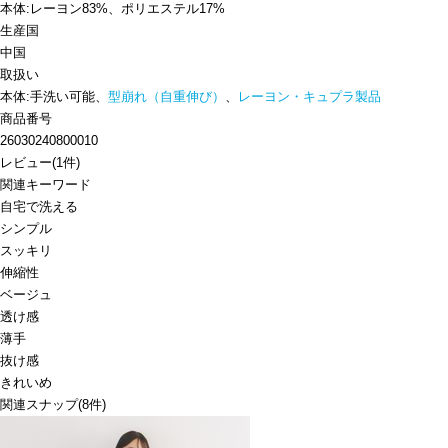
本体:レーヨン83%、ポリエステル17%
生産国
中国
取扱い
本体:手洗い可能、
型崩れ（自重伸び）
、
レーヨン・キュプラ製品
商品番号
26030240800010
レビュー
(
1
件)
関連キーワード
自宅で洗える
シンプル
スッキリ
伸縮性
ベージュ
透け感
薄手
抜け感
きれいめ
関連スナップ
(8件)