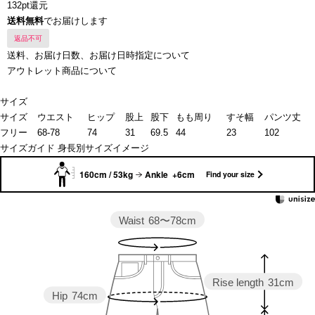
132pt還元
送料無料
でお届けします
返品不可
送料、お届け日数、お届け日時指定について
アウトレット商品について
サイズ
サイズ
ウエスト
ヒップ
股上
股下
もも周り
すそ幅
パンツ丈
フリー
68-78
74
31
69.5
44
23
102
サイズガイド
身長別サイズイメージ
160cm / 53kg
Ankle +6cm
Find your size
Waist
68〜78cm
Rise length
31cm
Hip
74cm