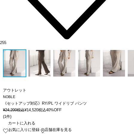
255
アウトレット
NOBLE
《セットアップ対応》RY/PL ワイドリブ パンツ
¥
24,200
税込
¥
14,520
税込
40%OFF
(
1件
)
カートに入れる
お気に入りに登録
店舗在庫を見る