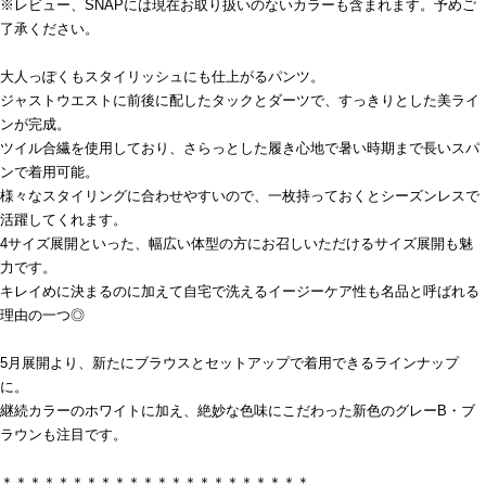
※レビュー、SNAPには現在お取り扱いのないカラーも含まれます。予めご
了承ください。
大人っぽくもスタイリッシュにも仕上がるパンツ。
ジャストウエストに前後に配したタックとダーツで、すっきりとした美ライ
ンが完成。
ツイル合繊を使用しており、さらっとした履き心地で暑い時期まで長いスパ
ンで着用可能。
様々なスタイリングに合わせやすいので、一枚持っておくとシーズンレスで
活躍してくれます。
4サイズ展開といった、幅広い体型の方にお召しいただけるサイズ展開も魅
力です。
キレイめに決まるのに加えて自宅で洗えるイージーケア性も名品と呼ばれる
理由の一つ◎
5月展開より、新たにブラウスとセットアップで着用できるラインナップ
に。
継続カラーのホワイトに加え、絶妙な色味にこだわった新色のグレーB・ブ
ラウンも注目です。
＊＊＊＊＊＊＊＊＊＊＊＊＊＊＊＊＊＊＊＊＊＊