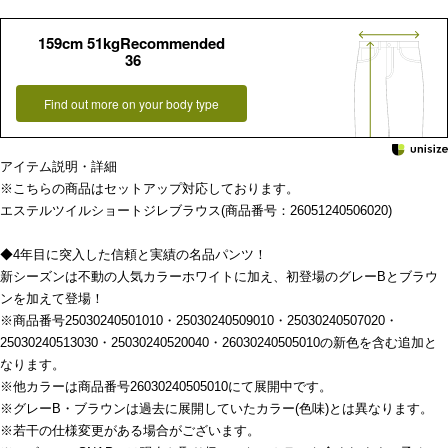
159cm 51kgRecommended
36
Find out more on your body type
アイテム説明・詳細
※こちらの商品はセットアップ対応しております。
エステルツイルショートジレブラウス(商品番号：26051240506020)
◆4年目に突入した信頼と実績の名品パンツ！
新シーズンは不動の人気カラーホワイトに加え、初登場のグレーBとブラウ
ンを加えて登場！
※商品番号25030240501010・25030240509010・25030240507020・
25030240513030・25030240520040・26030240505010の新色を含む追加と
なります。
※他カラーは商品番号26030240505010にて展開中です。
※グレーB・ブラウンは過去に展開していたカラー(色味)とは異なります。
※若干の仕様変更がある場合がございます。