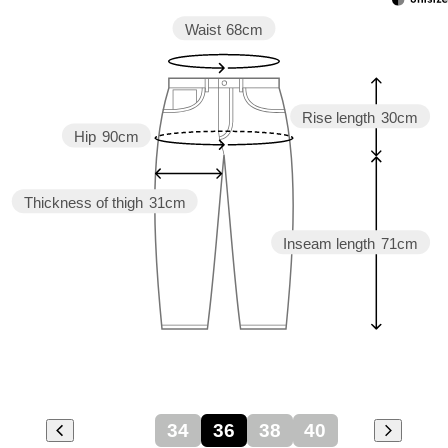
Waist
68cm
Rise length
30cm
Hip
90cm
Thickness of thigh
31cm
Inseam length
71cm
34
36
38
40