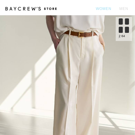
WOMEN
MEN
カ
2
64