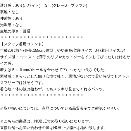
透け感：あり(ホワイト)、なし(グレーB・ブラウン)
裏地：なし
伸縮性：あり
光沢感：なし
生地の厚さ：普通
＊＊＊＊＊＊＊＊＊＊＊＊＊＊＊＊＊＊＊＊＊＊
【スタッフ着用コメント】
年齢20代前半/身長:155cm/体型：やや細身/普段サイズ: 34 /着用サイズ:34
サイズ感： ウエストは薄手のリブやカットソーをインしてぴったりはけるサ
イズ感。
着丈は５～６cmのヒールを合わせて下につかない長さでした。
素材感：さらっとした触り心地で軽く、裏地がないので暑い時期でもストレ
スフリーではけそうです。
着心地：体の線は拾わず、でもスッキリ見せてくれるパンツ。
＊＊＊＊＊＊＊＊＊＊＊＊＊＊＊＊＊＊＊＊＊＊
※取り扱いについては、商品についている品質表示でご確認ください。
※こちらの商品は、NOBLEでの取り扱いになります。
直接店舗へお問い合わせの際はNOBLE店舗へお願い致します。