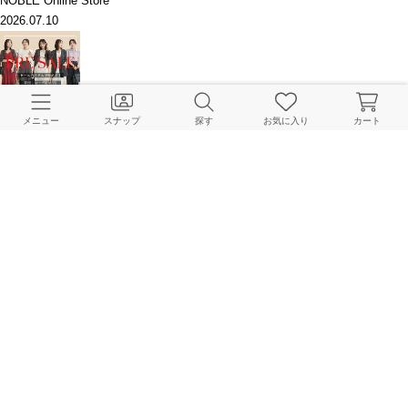
NOBLE Online Store
2026.07.10
SALE ITEMで叶える！ON/OFFの着回しコーデをご紹介
メニュー
スナップ
探す
お気に入り
カート
NOBLE Online Store
2026.07.09
薄着の季節は"着映える"TOPSで、オシャレに乗り越える！
NOBLE Online Store
2026.06.27
夏を楽しむNEW ITEMが登場！今週の予約チェック