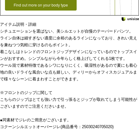
Find out more on your body type
アイテム説明・詳細
シチュエーションを選ばない、美シルエットが自慢のテーパードパンツ。
ライン自体は細すぎない適度に余裕のあるラインになっており、きれい見え
を兼ねつつ気軽に穿けるのもポイント。
着こなしはトレンドのフロントジップデザインになっているのでトップスイ
ンがおすすめ。シンプルながら今年らしく格上げしてくれる1枚です。
ウール混で素材特徴であるシワになりにくく、吸湿性があるので夏にも着心
地の良いドライな風合いな点も嬉しい。ディリーからオフィスカジュアルま
で様々なシーンに着まわすことができます。
※フロントのジップに関して
こちらのジップはとても強い力で引っ張るとジップが取れてしまう可能性が
ございますのでご注意くださいませ。
●同素材でジレのご用意がございます。
コクーンシルエットオーバージレ(商品番号：25030240705020)