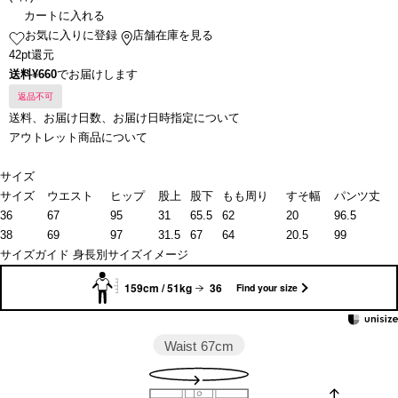
カートに入れる
お気に入りに登録
店舗在庫を見る
42pt還元
送料¥660
でお届けします
返品不可
送料、お届け日数、お届け日時指定について
アウトレット商品について
サイズ
サイズ
ウエスト
ヒップ
股上
股下
もも周り
すそ幅
パンツ丈
36
67
95
31
65.5
62
20
96.5
38
69
97
31.5
67
64
20.5
99
サイズガイド
身長別サイズイメージ
159cm / 51kg
36
Find your size
Waist
67cm