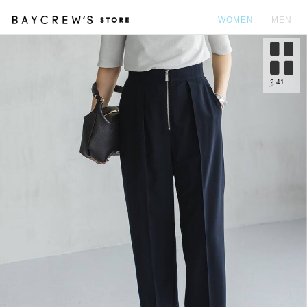
WOMEN
MEN
カ
2
41