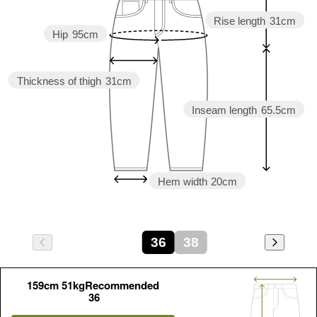
Rise length
31cm
Hip
95cm
Thickness of thigh
31cm
Inseam length
65.5cm
Hem width
20cm
36
38
159cm 51kgRecommended
36