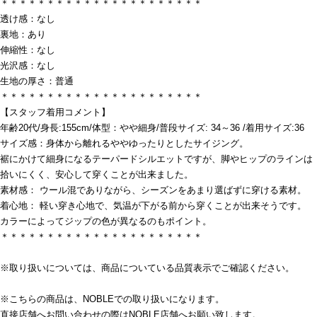
＊＊＊＊＊＊＊＊＊＊＊＊＊＊＊＊＊＊＊＊＊＊
透け感：なし
裏地：あり
伸縮性：なし
光沢感：なし
生地の厚さ：普通
＊＊＊＊＊＊＊＊＊＊＊＊＊＊＊＊＊＊＊＊＊＊
【スタッフ着用コメント】
年齢20代/身長:155cm/体型：やや細身/普段サイズ: 34～36 /着用サイズ:36
サイズ感：身体から離れるややゆったりとしたサイジング。
裾にかけて細身になるテーパードシルエットですが、脚やヒップのラインは
拾いにくく、安心して穿くことが出来ました。
素材感： ウール混でありながら、シーズンをあまり選ばずに穿ける素材。
着心地： 軽い穿き心地で、気温が下がる前から穿くことが出来そうです。
カラーによってジップの色が異なるのもポイント。
＊＊＊＊＊＊＊＊＊＊＊＊＊＊＊＊＊＊＊＊＊＊
※取り扱いについては、商品についている品質表示でご確認ください。
※こちらの商品は、NOBLEでの取り扱いになります。
直接店舗へお問い合わせの際はNOBLE店舗へお願い致します。