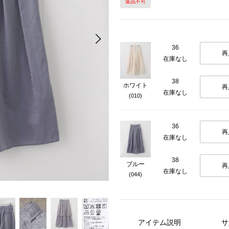
返品不可
Next
36
再
在庫なし
38
ホワイト
再
在庫なし
(010)
36
再
在庫なし
38
ブルー
再
在庫なし
(044)
アイテム説明
サ