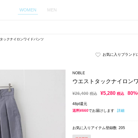
WOMEN
MEN
タックナイロンワイドパンツ
お気に入りブランド
NOBLE
ウエストタックナイロン
¥
5,280
80%
¥
26,400
税込
税込
48pt還元
送料¥660
でお届けします
詳細
お気に入りアイテム登録数
205