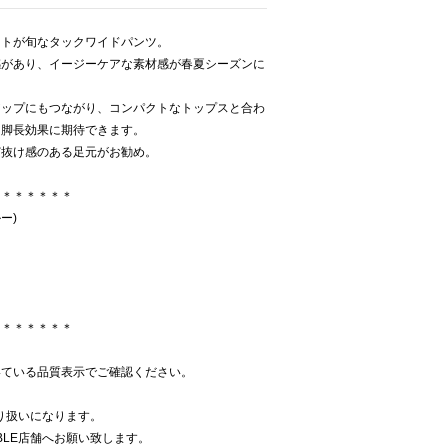
ットが旬なタックワイドパンツ。
感があり、イージーケアな素材感が春夏シーズンに
アップにもつながり、コンパクトなトップスと合わ
も脚長効果に期待できます。
ど抜け感のある足元がお勧め。
＊＊＊＊＊＊＊
ー)
＊＊＊＊＊＊＊
いている品質表示でご確認ください。
取り扱いになります。
BLE店舗へお願い致します。