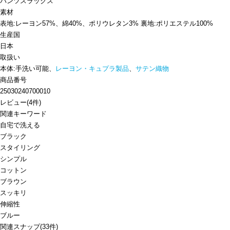
パンツ
スラックス
素材
表地:レーヨン57%、綿40%、ポリウレタン3% 裏地:ポリエステル100%
生産国
日本
取扱い
本体:手洗い可能、
レーヨン・キュプラ製品
、
サテン織物
商品番号
25030240700010
レビュー
(
4
件)
関連キーワード
自宅で洗える
ブラック
スタイリング
シンプル
コットン
ブラウン
スッキリ
伸縮性
ブルー
関連スナップ
(33件)