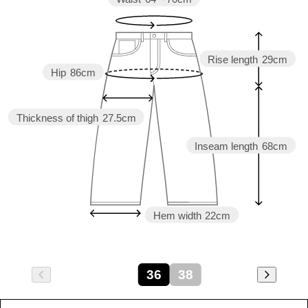
Rise length
29cm
Hip
86cm
Thickness of thigh
27.5cm
Inseam length
68cm
Hem width
22cm
36
38