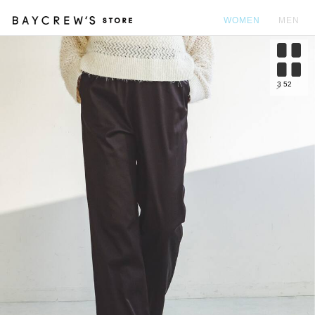
WOMEN
MEN
カ
3
52