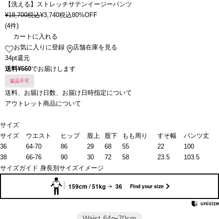
【洗える】ストレッチサテンイージーパンツ
¥
18,700
税込
¥
3,740
税込
80%OFF
(
4件
)
カートに入れる
お気に入りに登録
店舗在庫を見る
34pt還元
送料¥660
でお届けします
返品不可
送料、お届け日数、お届け日時指定について
アウトレット商品について
サイズ
サイズ
ウエスト
ヒップ
股上
股下
もも周り
すそ幅
パンツ丈
36
64-70
86
29
68
55
22
100
38
66-76
90
30
72
58
23.5
103.5
サイズガイド
身長別サイズイメージ
159cm / 51kg
36
Find your size
Waist
64〜70cm