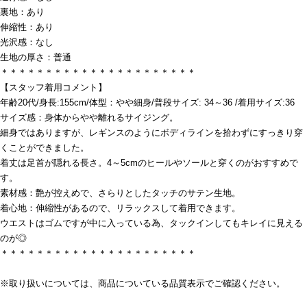
裏地：あり
伸縮性：あり
光沢感：なし
生地の厚さ：普通
＊＊＊＊＊＊＊＊＊＊＊＊＊＊＊＊＊＊＊＊＊＊
【スタッフ着用コメント】
年齢20代/身長:155cm/体型：やや細身/普段サイズ: 34～36 /着用サイズ:36
サイズ感：身体からやや離れるサイジング。
細身ではありますが、レギンスのようにボディラインを拾わずにすっきり穿
くことができました。
着丈は足首が隠れる長さ。4～5cmのヒールやソールと穿くのがおすすめで
す。
素材感：艶が控えめで、さらりとしたタッチのサテン生地。
着心地：伸縮性があるので、リラックスして着用できます。
ウエストはゴムですが中に入っている為、タックインしてもキレイに見える
のが◎
＊＊＊＊＊＊＊＊＊＊＊＊＊＊＊＊＊＊＊＊＊＊
※取り扱いについては、商品についている品質表示でご確認ください。