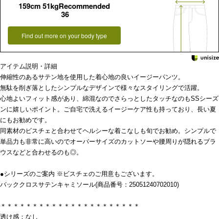
159cm 51kgRecommended
36
Find out more on your body type
アイテム説明・詳細
伸縮性のあるサテン地を使用した着心地の良いイージーパンツ。
無駄を削ぎ落としたシンプルなデザインで様々なスタイリングで活躍。
心地よいフィット感があり、綿混なのでさらっとしたタッチなのもSSシーズ
ンに嬉しいポイント。ご自宅で洗えるイージーケア性も持っており、長い夏
にもお勧めです。
同素材のビスチェと合わせてヘルシーな着こなしも旬でお勧め。シンプルで
単品力も非常に高いのでオーバーサイズのカットソーや腰周りが隠れるブラ
ウスなどと合わせるのも◎。
●シリーズのご案内 ※ビスチェのご用意もございます。
バッククロスサテンキャミソール(商品番号：25051240702010)
＊＊＊＊＊＊＊＊＊＊＊＊＊＊＊＊＊＊＊＊＊＊
透け感：なし