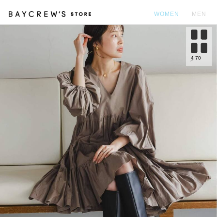
WOMEN
MEN
カ
4
70