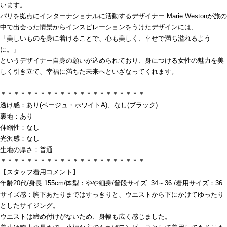
います。
パリを拠点にインターナショナルに活動するデザイナー Marie Westonが旅の
中で出会った情景からインスピレーションをうけたデザインには、
「美しいものを身に着けることで、心も美しく、幸せで満ち溢れるよう
に。」
というデザイナー自身の願いが込められており、身につける女性の魅力を美
しく引き立て、幸福に満ちた未来へといざなってくれます。
＊＊＊＊＊＊＊＊＊＊＊＊＊＊＊＊＊＊＊＊＊＊
透け感：あり(ベージュ・ホワイトA)、なし(ブラック)
裏地：あり
伸縮性：なし
光沢感：なし
生地の厚さ：普通
＊＊＊＊＊＊＊＊＊＊＊＊＊＊＊＊＊＊＊＊＊＊
【スタッフ着用コメント】
年齢20代/身長:155cm/体型：やや細身/普段サイズ: 34～36 /着用サイズ：36
サイズ感：胸下あたりまではすっきりと、ウエストから下にかけてゆったり
としたサイジング。
ウエストは締め付けがないため、身幅も広く感じました。