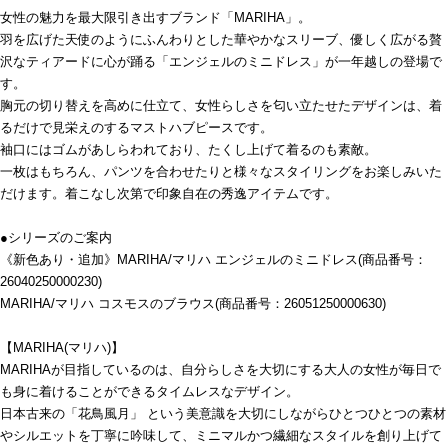
女性の魅力を最大限引き出すブランド「MARIHA」。
羽を広げた天使のようにふんわりとした華やかなスリーブ、優しく広がる贅
沢なティアードに心が踊る「エンジェルのミニドレス」が一年越しの登場で
す。
胸元の切り替えを高めに仕立て、女性らしさを匂い立たせたデザインは、着
るだけで見栄えのするマストハブピースです。
袖口にはゴムがあしらわれており、たくし上げて着るのも素敵。
一枚はもちろん、パンツを合わせたりと様々なスタイリングをお楽しみいた
だけます。着こなし次第で印象自在の秀逸アイテムです。
●シリーズのご案内
《新色あり・追加》MARIHA/マリハ エンジェルのミニドレス(商品番号：
26040250000230)
MARIHA/マリハ コスモスのブラウス(商品番号：26051250000630)
【MARIHA(マリハ)】
MARIHAが目指しているのは、自分らしさを大切にする大人の女性が毎日で
も身に着けることができるタイムレスなデザイン。
日本古来の「花鳥風月」 という美意識を大切にしながらひとつひとつの素材
やシルエットを丁寧に吟味して、ミニマルかつ繊細なスタイルを創り上げて