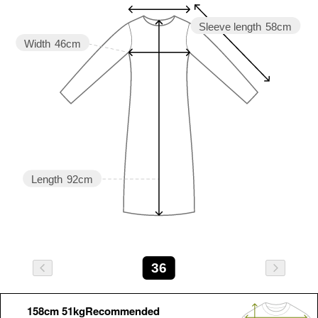
Sleeve length
58cm
Width
46cm
Length
92cm
36
158cm 51kgRecommended