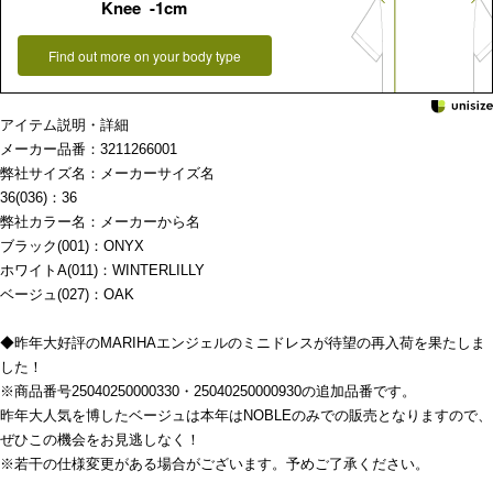
Knee -1cm
Find out more on your body type
アイテム説明・詳細
メーカー品番：3211266001
弊社サイズ名：メーカーサイズ名
36(036)：36
弊社カラー名：メーカーから名
ブラック(001)：ONYX
ホワイトA(011)：WINTERLILLY
ベージュ(027)：OAK
◆昨年大好評のMARIHAエンジェルのミニドレスが待望の再入荷を果たしま
した！
※商品番号25040250000330・25040250000930の追加品番です。
昨年大人気を博したベージュは本年はNOBLEのみでの販売となりますので、
ぜひこの機会をお見逃しなく！
※若干の仕様変更がある場合がございます。予めご了承ください。