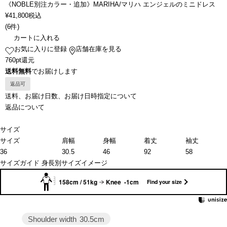
《NOBLE別注カラー・追加》MARIHA/マリハ エンジェルのミニドレス
¥
41,800
税込
(
6件
)
カートに入れる
お気に入りに登録
店舗在庫を見る
760pt還元
送料無料
でお届けします
返品可
送料、お届け日数、お届け日時指定について
返品について
サイズ
サイズ
肩幅
身幅
着丈
袖丈
36
30.5
46
92
58
サイズガイド
身長別サイズイメージ
158cm / 51kg
Knee -1cm
Find your size
Shoulder width
30.5cm