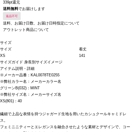
339pt還元
送料無料
でお届けします
返品不可
送料、お届け日数、お届け日時指定について
アウトレット商品について
サイズ
サイズ
着丈
XS
141
サイズガイド
身長別サイズイメージ
アイテム説明・詳細
※メーカー品番：KAL0078TE0255
※弊社カラー名：メーカーカラー名
グリーンB(032)：MINT
※弊社サイズ名：メーカーサイズ名
XS(801)：40
繊細で上品な表情を持つジャガード生地を用いたカシュクールキャミドレ
ス。
フェミニニティーとエレガンスを融合させたような素材とデザインで、コー