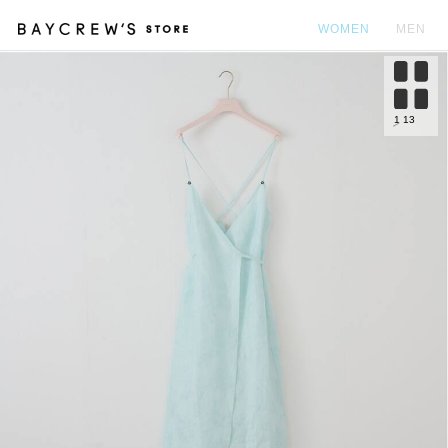
WOMEN
MEN
カ
1
13