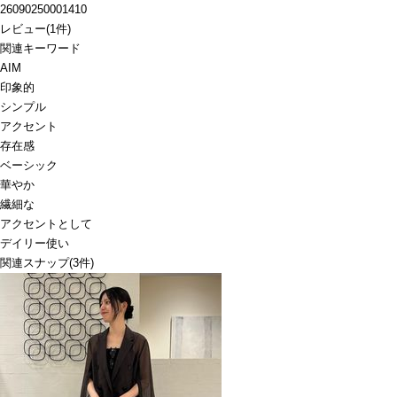
26090250001410
レビュー
(
1
件)
関連キーワード
AIM
印象的
シンプル
アクセント
存在感
ベーシック
華やか
繊細な
アクセントとして
デイリー使い
関連スナップ
(3件)