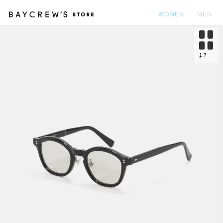
WOMEN
MEN
カ
1
7