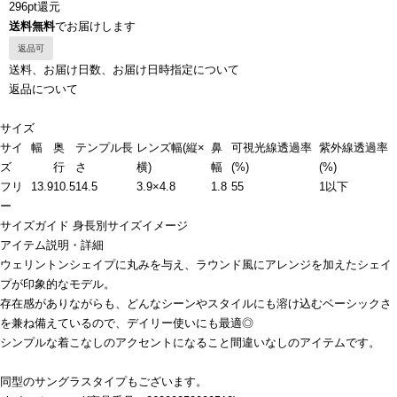
296pt還元
送料無料
でお届けします
返品可
送料、お届け日数、お届け日時指定について
返品について
サイズ
サイ
幅
奥
テンプル長
レンズ幅(縦×
鼻
可視光線透過率
紫外線透過率
ズ
行
さ
横)
幅
(%)
(%)
フリ
13.9
10.5
14.5
3.9×4.8
1.8
55
1以下
ー
サイズガイド
身長別サイズイメージ
アイテム説明・詳細
ウェリントンシェイプに丸みを与え、ラウンド風にアレンジを加えたシェイ
プが印象的なモデル。
存在感がありながらも、どんなシーンやスタイルにも溶け込むベーシックさ
を兼ね備えているので、デイリー使いにも最適◎
シンプルな着こなしのアクセントになること間違いなしのアイテムです。
同型のサングラスタイプもございます。