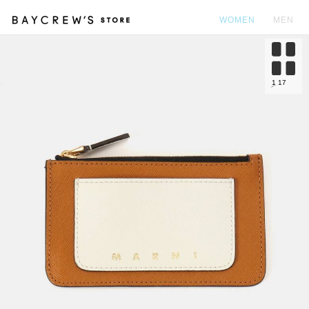
WOMEN
MEN
カ
1
17