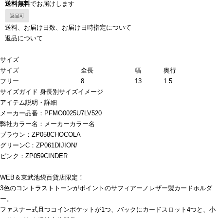
送料無料
でお届けします
返品可
送料、お届け日数、お届け日時指定について
返品について
サイズ
サイズ
全長
幅
奥行
フリー
8
13
1.5
サイズガイド
身長別サイズイメージ
アイテム説明・詳細
メーカー品番：PFMO0025U7LV520
弊社カラー名：メーカーカラー名
ブラウン：ZP058CHOCOLA
グリーンC：ZP061DIJION/
ピンク：ZP059CINDER
WEB＆東武池袋百貨店限定！
3色のコントラストトーンがポイントのサフィアーノレザー製カードホルダ
ー。
ファスナー式且つコインポケットが1つ、バックにカードスロット4つと、小