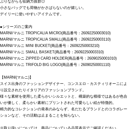
ぶりながらも収納力抜群◎
小さなバッグでも荷物がかさばらないのが嬉しい。
デイリーに使いやすいアイテムです。
●シリーズのご案内
MARNI/マルニ TROPICALIA MICRO(商品番号：26092250003010)
MARNI/マルニ TROPICALIA SMALL(商品番号：26092250003110)
MARNI/マルニ MINI BUCKET(商品番号：26092250003210)
MARNI/マルニ SMALL BASKET(商品番号：26092250003310)
MARNI/マルニ ZIPPED CARD HOLDER(商品番号：26090250001010)
MARNI/マルニ TRIFOLD BIG LOGO(商品番号：26090250001110)
【MARNI(マルニ)】
スイス出身のファッションデザイナー、コンスエロ・カスティリオーニによ
り設立されたりイタリアのファッションブランド。
様々な素材を使用した柔らかいシルエットと、構築的な模様ではあるが色合
いが優しく、柔らかい素材にプリントされた可愛らしい絵が特徴的。
精力的なコレクションの発表のみならず、名だたるブランドとのコラボレー
ションなど、その活動は止まることを知らない。
※取り扱いについては、商品についている品質表示でご確認ください。