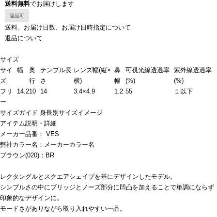
送料無料
でお届けします
返品可
送料、お届け日数、お届け日時指定について
返品について
サイズ
サイ
幅
奥
テンプル長
レンズ幅(縦×
鼻
可視光線透過率
紫外線透過率
ズ
行
さ
横)
幅
(%)
(%)
フリ
14.2
10
14
3.4×4.9
1.2
55
１以下
ー
サイズガイド
身長別サイズイメージ
アイテム説明・詳細
メーカー品番： VES
弊社カラー名：メーカーカラー名
ブラウン(020)：BR
レクタングルとスクエアシェイプを基にデザインしたモデル。
シンプルさの中にブリッジとノーズ部分に凹凸を加えることで単調にならず
印象的なデザインに。
モードさがありながら取り入れやすい一品。