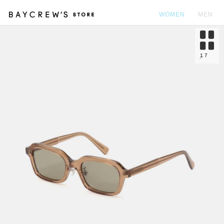
WOMEN
MEN
カ
1
7