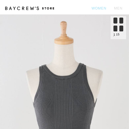
WOMEN
MEN
カ
1
15