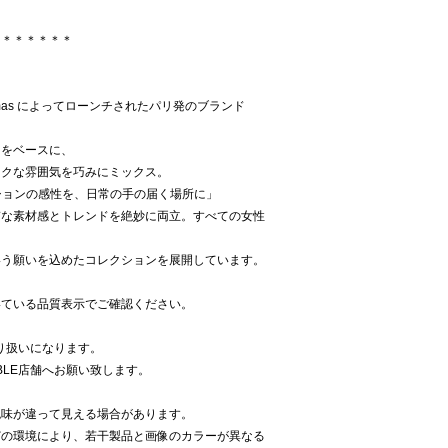
＊＊＊＊＊＊＊
Thomas によってローンチされたパリ発のブランド
スをベースに、
ックな雰囲気を巧みにミックス。
ハイファッションの感性を、日常の手の届く場所に」
質な素材感とトレンドを絶妙に両立。すべての女性
いう願いを込めたコレクションを展開しています。
いている品質表示でご確認ください。
取り扱いになります。
BLE店舗へお願い致します。
色味が違って見える場合があります。
どの環境により、若干製品と画像のカラーが異なる