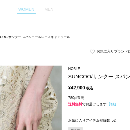
WOMEN
MEN
NCOO/サンクー スパンコールレースキャミソール
お気に入りブランド
NOBLE
SUNCOO/サンクー ス
¥
42,900
税込
780pt還元
送料無料
でお届けします
詳細
お気に入りアイテム登録数
52