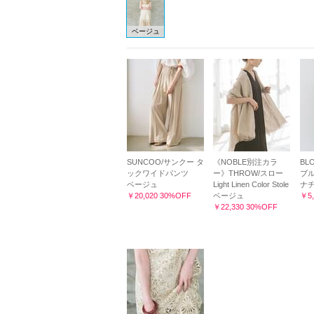
ベージュ
SUNCOO/サンクー タ
《NOBLE別注カラ
BL
ックワイドパンツ
ー》THROW/スロー
ブ
ベージュ
Light Linen Color Stole
ナ
￥20,020 30%OFF
ベージュ
￥5,
￥22,330 30%OFF