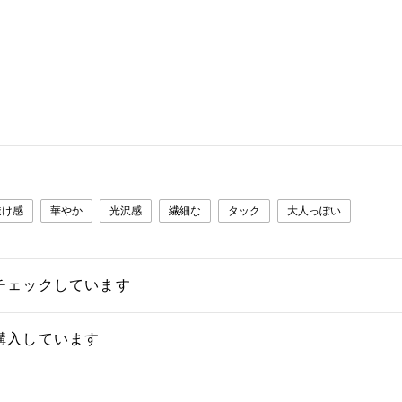
透け感
華やか
光沢感
繊細な
タック
大人っぽい
チェックしています
購入しています