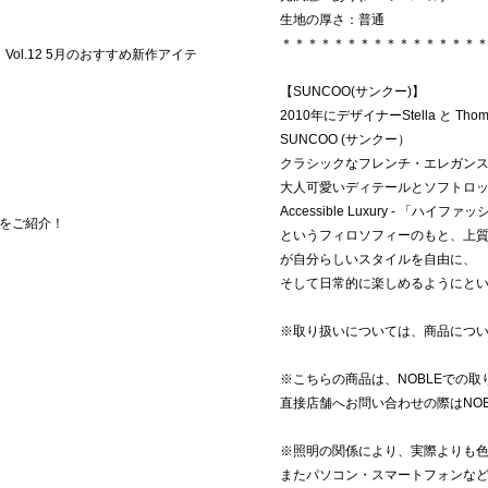
生地の厚さ：普通
＊＊＊＊＊＊＊＊＊＊＊＊＊＊＊
T】Vol.12 5月のおすすめ新作アイテ
【SUNCOO(サンクー)】
2010年にデザイナーStella と 
SUNCOO (サンクー）
クラシックなフレンチ・エレガン
大人可愛いディテールとソフトロ
Accessible Luxury - 「
をご紹介！
というフィロソフィーのもと、上
が自分らしいスタイルを自由に、
そして日常的に楽しめるようにと
※取り扱いについては、商品につ
※こちらの商品は、NOBLEでの
直接店舗へお問い合わせの際はNO
※照明の関係により、実際よりも
またパソコン・スマートフォンな