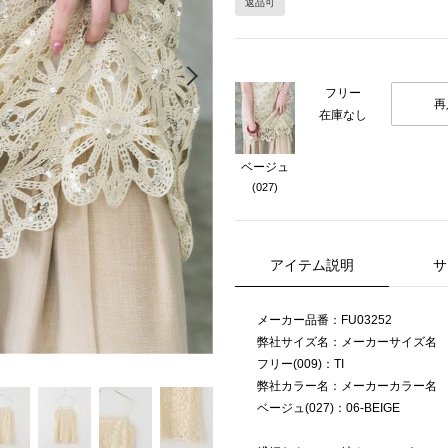
返品可
Next
フリー
再
在庫なし
ベージュ
(027)
アイテム説明
サ
メーカー品番：FU03252
弊社サイズ名：メーカーサイズ名
フリー(009)：TI
弊社カラー名：メーカーカラー名
ベージュ(027)：06-BEIGE