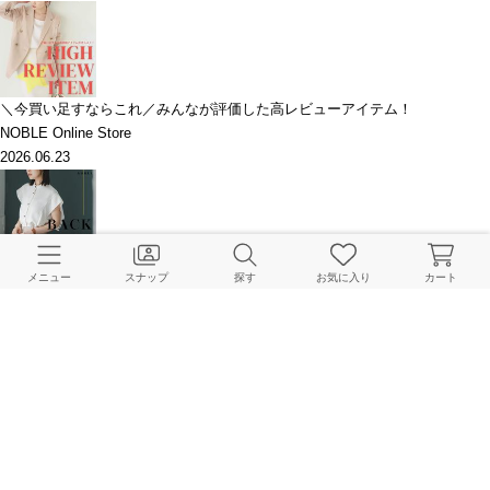
＼今買い足すならこれ／みんなが評価した高レビューアイテム！
NOBLE Online Store
2026.06.23
あの人気アイテムが再入荷！今週の予約チェック
メニュー
スナップ
探す
お気に入り
カート
NOBLE Online Store
2026.06.20
ブラウスならNOBLEにお任せ！ランキングTOP5
NOBLE Online Store