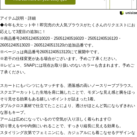
アイテム説明・詳細
◆今年も大ヒット中！即完売の大人気ブラウスがたくさんのリクエストにお
応えして3度目の追加に！
※商品番号24051240510020・25051240516020・25051240516120・
26051240513020・26051240513120の追加品番です。
※ベージュは商品番号26051240513120にて展開中です。
※若干の仕様変更がある場合がございます。予めご了承ください。
※レビュー、SNAPには現在お取り扱いのないカラーも含まれます。予めご
了承ください。
スカートにもパンツにもマッチする、洒落感の高いノースリーブブラウス。
スクエアーカットした生地を肩に施したことで、モダンな見え感と腕をほっ
そり見せる効果もある嬉しいポイントが詰まった1着。
ダブルクロス素材で仕立てたことにより、透けがほとんど気にならずきれい
な形もキープ。
アームは広めになっているので空気が入り涼しく着られます◎
切り替えをやや内側にいれることで、すっきり縦長に見える効果も。
スタイリング次第でフェミニンにも、カジュアルにも着こなせるデザインな