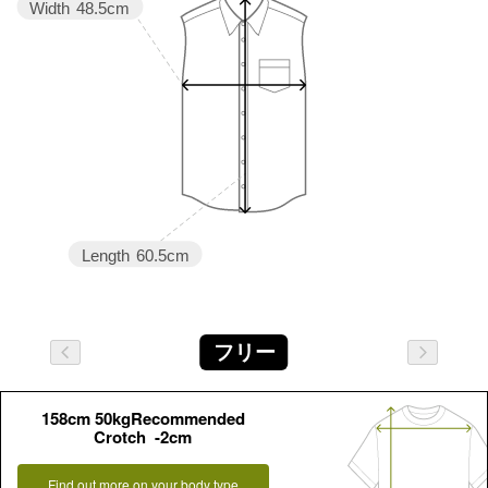
Width
48.5cm
Length
60.5cm
フリー
158cm 50kgRecommended
Crotch -2cm
Find out more on your body type