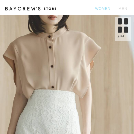
WOMEN
MEN
カ
3
83