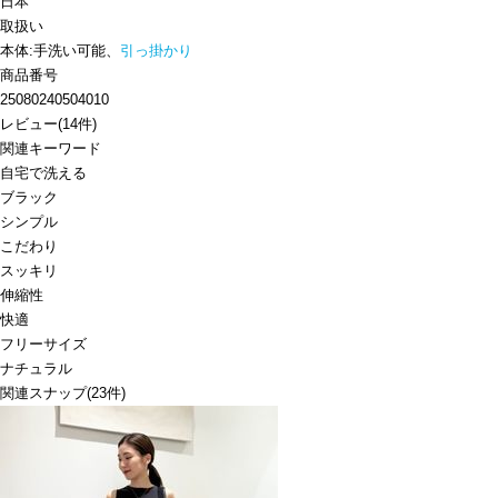
日本
取扱い
本体:手洗い可能、
引っ掛かり
商品番号
25080240504010
レビュー
(
14
件)
関連キーワード
自宅で洗える
ブラック
シンプル
こだわり
スッキリ
伸縮性
快適
フリーサイズ
ナチュラル
関連スナップ
(23件)