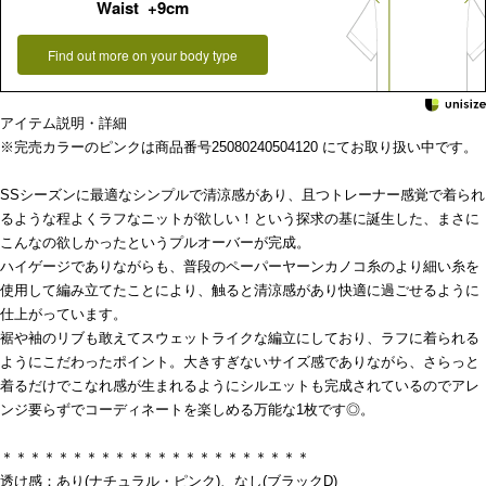
Waist +9cm
Find out more on your body type
アイテム説明・詳細
※完売カラーのピンクは商品番号25080240504120 にてお取り扱い中です。
SSシーズンに最適なシンプルで清涼感があり、且つトレーナー感覚で着られ
るような程よくラフなニットが欲しい！という探求の基に誕生した、まさに
こんなの欲しかったというプルオーバーが完成。
ハイゲージでありながらも、普段のペーパーヤーンカノコ糸のより細い糸を
使用して編み立てたことにより、触ると清涼感があり快適に過ごせるように
仕上がっています。
裾や袖のリブも敢えてスウェットライクな編立にしており、ラフに着られる
ようにこだわったポイント。大きすぎないサイズ感でありながら、さらっと
着るだけでこなれ感が生まれるようにシルエットも完成されているのでアレ
ンジ要らずでコーディネートを楽しめる万能な1枚です◎。
＊＊＊＊＊＊＊＊＊＊＊＊＊＊＊＊＊＊＊＊＊＊
透け感：あり(ナチュラル・ピンク)、なし(ブラックD)