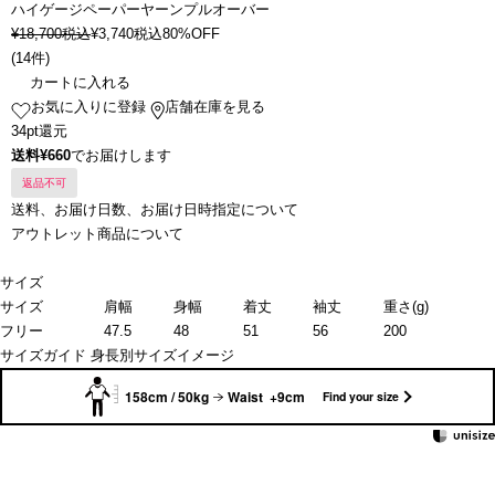
ハイゲージペーパーヤーンプルオーバー
¥
18,700
税込
¥
3,740
税込
80%OFF
(
14件
)
カートに入れる
お気に入りに登録
店舗在庫を見る
34pt還元
送料¥660
でお届けします
返品不可
送料、お届け日数、お届け日時指定について
アウトレット商品について
サイズ
サイズ
肩幅
身幅
着丈
袖丈
重さ(g)
フリー
47.5
48
51
56
200
サイズガイド
身長別サイズイメージ
158cm / 50kg
Waist +9cm
Find your size