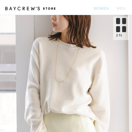
WOMEN
MEN
カ
3
51