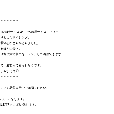
＊＊＊＊＊＊＊
や細身/普段サイズ:34～36/着用サイズ：フリー
ぷりとしたサイジング。
に着込むゆとりがありました。
かるほどの長さ。
絞り方次第で着丈をアレンジして着用できます。
。
ので、夏前まで着られそうです。
もしやすそう◎
＊＊＊＊＊＊＊
いている品質表示でご確認ください。
取り扱いになります。
BLE店舗へお願い致します。