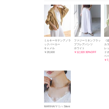
ミルキーサテンアノラ
ファジーリネンフラッ
《追
ックパーカー
プフレアパンツ
カラ
キャメル
ホワイト
レッ
￥28,600
￥12,320 30%OFF
ド
ベー
￥7,
MARIHA/マリハ Silent