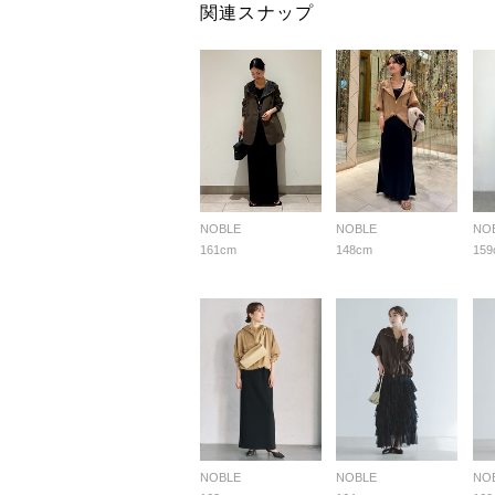
関連スナップ
NOBLE
NOBLE
NO
161cm
148cm
159
NOBLE
NOBLE
NO