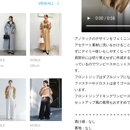
VIEW ALL
アノラックのデザインをフェミニ
アセテート素材に洗いをかけるこ
ずにデイリー使いもしやすくなっ
肩部分には切り替えせずに作成す
BLE
NOBLE
っているのでワンピースやニット
cm
165cm
す。
フロントジップはダブルジップに
ファスナーやドロストは全てゴー
います。
フロントジップドキングワンピー
セットアップ風の着用もおすすめ
＊＊＊＊＊＊＊＊＊＊＊＊＊＊＊
透け感：なし
BLE
NOBLE
裏地：なし