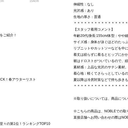
cm
154cm
伸縮性：なし
光沢感：あり
生地の厚さ：普通
＊＊＊＊＊＊＊＊＊＊＊＊＊＊＊
【スタッフ着用コメント】
をご紹介！
年齢20代/身長:155cm/体型：や
サイズ感：身体が泳ぐほどのたっ
リブニットやカットソーなどを中
着丈は絞らずに着るとヒップにか
裾はドロストがついているので、
素材感：上品な光沢のサテン素材
着心地：軽くてさらっとしている
ECK！春アウターリスト
夏以降は冷房対策などで持ち歩き
＊＊＊＊＊＊＊＊＊＊＊＊＊＊＊
※取り扱いについては、商品につ
※こちらの商品は、NOBLEでの
直接店舗へお問い合わせの際はNO
々の第1位！ランキングTOP10