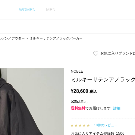
WOMEN
MEN
ルゾン／アウター
ミルキーサテンアノラックパーカー
お気に入りブランド
NOBLE
ミルキーサテンアノラッ
¥
28,600
税込
520pt還元
送料無料
でお届けします
詳細
10件のレビュー
お気に入りアイテム登録数
1506