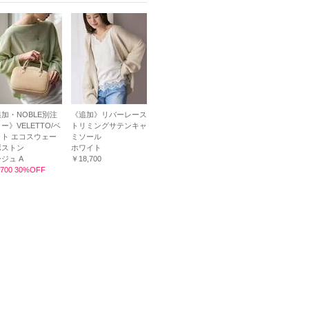
加・NOBLE別注
《追加》リバーレース
ー》VELETTO/ベ
トリミングサテンキャ
ト エコスウェー
ミソール
ボストン
ホワイト
ジュ A
￥18,700
700 30%OFF