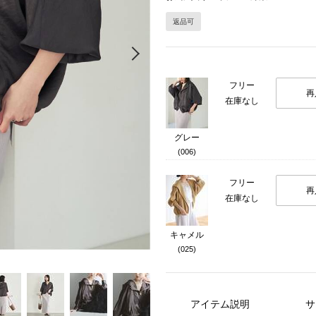
返品可
Next
フリー
再
在庫なし
グレー
(006)
フリー
再
在庫なし
キャメル
(025)
アイテム説明
サ