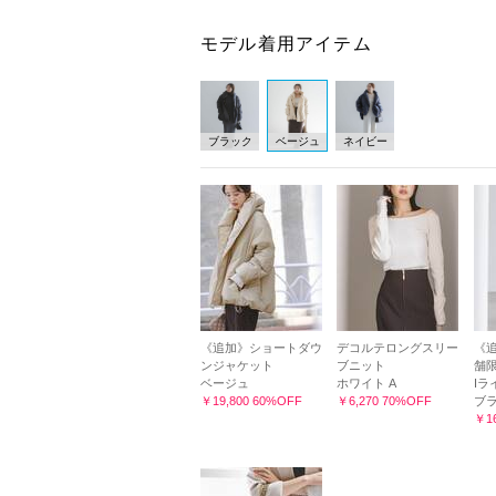
モデル着用アイテム
ブラック
ベージュ
ネイビー
《追加》ショートダウ
デコルテロングスリー
《追
ンジャケット
ブニット
舗
ベージュ
ホワイト A
Iラ
￥19,800 60%OFF
￥6,270 70%OFF
ブ
￥16