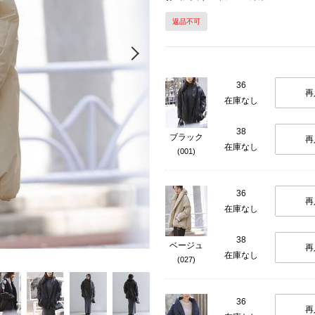
返品不可
Next
36
再
在庫なし
38
ブラック
再
在庫なし
(001)
36
再
在庫なし
38
ベージュ
再
在庫なし
(027)
36
再