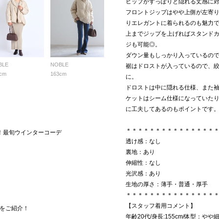
ヒップがすっぽりと隠れる丈感に
フロントジップはやや上側が左寄
りエレガントに着られるのも魅力
上までジップを上げればスタンド
ジも可能◎。
ダウン量もしっかり入っているの
BLE
NOBLE
裾はドロストが入っているので、
cm
163cm
に。
ドロストは中に隠れる仕様、また
ケットはシーム仕様になっていた
に工夫してあるのもポイントです
＊＊＊＊＊＊＊＊＊＊＊＊＊＊＊
る！最旬ウインターコーデ
透け感：なし
裏地：あり
伸縮性：なし
光沢感：あり
生地の厚さ：薄手・普通・厚手
＊＊＊＊＊＊＊＊＊＊＊＊＊＊＊
【スタッフ着用コメント】
をご紹介！
年齢20代/身長:155cm/体型：やや