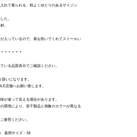
を入れて着られる、程よくゆとりのあるサイジン
でした。
素材。
ンが入っているので、風を防いでくれてストールい
＊＊＊＊＊＊＊
いている品質表示でご確認ください。
取り扱いになります。
BLE店舗へお願い致します。
色味が違って見える場合があります。
どの環境により、若干製品と画像のカラーが異なる
をご参照ください。
m 着用サイズ：38