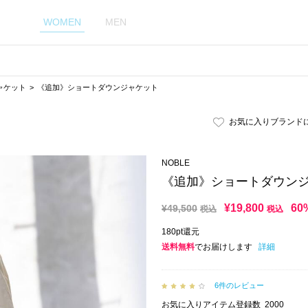
WOMEN
MEN
ャケット
《追加》ショートダウンジャケット
お気に入りブランド
NOBLE
《追加》ショートダウン
¥
19,800
60
¥
49,500
税込
税込
180pt還元
送料無料
でお届けします
詳細
6件のレビュー
お気に入りアイテム登録数
2000