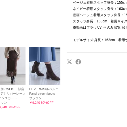
ベージュ着用スタッフ身長：155c
ネイビー着用スタッフ身長：163c
動画ベージュ着用スタッフ身長：15
スタッフ身長：163cm 着用サイズ
※動画はブラウザからのみ閲覧頂
モデルサイズ:身長：163cm 着用
加 / WEB+一部店
LE VERNIS/ルベルニ
限定》リバーレース
Panel strech boots
インスカート
ブラウン
ラウン
￥9,240 60%OFF
,940 30%OFF