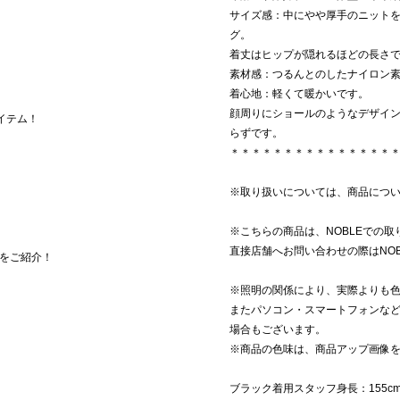
サイズ感：中にやや厚手のニット
グ。
着丈はヒップが隠れるほどの長さ
素材感：つるんとのしたナイロン
着心地：軽くて暖かいです。
顔周りにショールのようなデザイ
しアイテム！
らずです。
＊＊＊＊＊＊＊＊＊＊＊＊＊＊＊
※取り扱いについては、商品につ
※こちらの商品は、NOBLEでの
直接店舗へお問い合わせの際はNO
をご紹介！
※照明の関係により、実際よりも
またパソコン・スマートフォンな
場合もございます。
※商品の色味は、商品アップ画像
ブラック着用スタッフ身長：155c