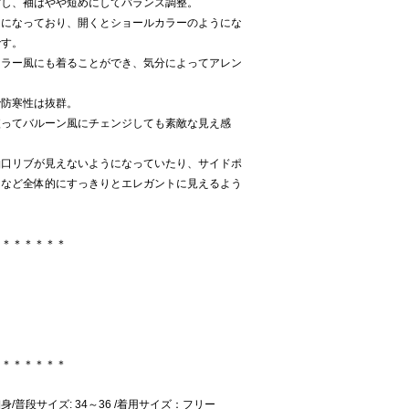
対し、袖はやや短めにしてバランス調整。
りになっており、開くとショールカラーのようにな
です。
カラー風にも着ることができ、気分によってアレン
で防寒性は抜群。
絞ってバルーン風にチェンジしても素敵な見え感
袖口リブが見えないようになっていたり、サイドポ
りなど全体的にすっきりとエレガントに見えるよう
。
＊＊＊＊＊＊＊
＊＊＊＊＊＊＊
細身/普段サイズ: 34～36 /着用サイズ：フリー