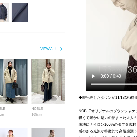
VIEW ALL
◆即完売したダウンが11/13(木)
BLE
NOBLE
NOBLEオリジナルのダウンジャ
cm
165cm
軽くて暖かい魅力の詰まった大人
表地にナイロン100%のタフタ素
感のある光沢が特徴的で高級感漂