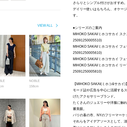
さらりとシンプル付けがおすすめ
デイリー使いはもちろん、オケー
す。
VIEW ALL
●シリーズのご案内
MIHOKO SAKAI/ミホコサカイ
25091250005510)
MIHOKO SAKAI/ミホコサカイ
25091250005610)
MIHOKO SAKAI/ミホコサカイ フ
MIHOKO SAKAI/ミホコサカイ
25091250005810)
BLE
NOBLE
【MIHOKO SAKAI(ミホコ&サカイ)
cm
158cm
モード誌や広告を中心に活躍するス
げたアクセサリーブランド。
たくさんのジュエリーや洋服に触
審美眼。
パリの蚤の市、NYのフリーマーケ
それらをアイデアソースとして、