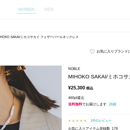
WOMEN
MEN
IHOKO SAKAI/ミホコサカイ フェザーパールネックレス
お気に入りブランド
NOBLE
MIHOKO SAKAI/ミ
¥
25,300
税込
460pt還元
送料無料
でお届けします
詳細
1件のレビュー
お気に入りアイテム登録数
179