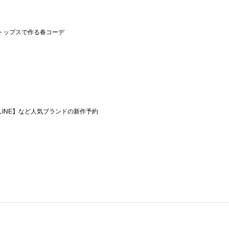
トップスで作る春コーデ
 FLINE】など人気ブランドの新作予約