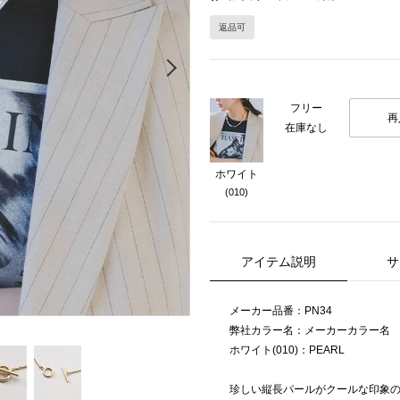
返品可
Next
フリー
再
在庫なし
ホワイト
(010)
アイテム説明
サ
メーカー品番：PN34
弊社カラー名：メーカーカラー名
ホワイト(010)：PEARL
珍しい縦長パールがクールな印象