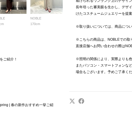
着けられるワンランク上のデザイ
長年培った審美眼を生かし、デザ
けたコスチュームジュエリーを提
BLE
NOBLE
cm
170cm
※取り扱いについては、商品につ
※こちらの商品は、NOBLEでの
直接店舗へお問い合わせの際はNO
※照明の関係により、実際よりも
をご紹介！
またパソコン・スマートフォンな
場合もございます。予めご了承く
or Spring | 春の新作おすすめ一挙ご紹