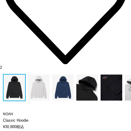
2
NOAH
Classic Hoodie
¥
30,800
税込