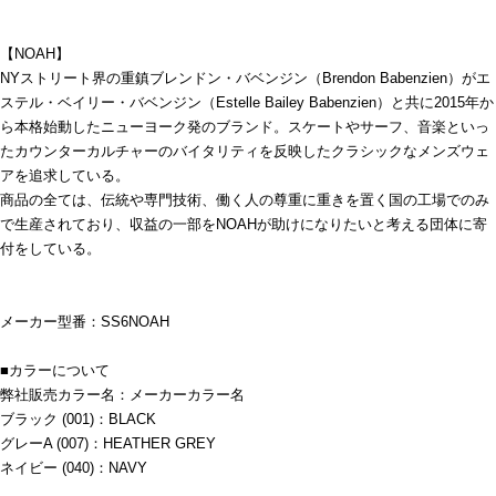
【NOAH】
NYストリート界の重鎮ブレンドン・バベンジン（Brendon Babenzien）がエ
ステル・ベイリー・バベンジン（Estelle Bailey Babenzien）と共に2015年か
ら本格始動したニューヨーク発のブランド。スケートやサーフ、音楽といっ
たカウンターカルチャーのバイタリティを反映したクラシックなメンズウェ
アを追求している。
商品の全ては、伝統や専門技術、働く人の尊重に重きを置く国の工場でのみ
で生産されており、収益の一部をNOAHが助けになりたいと考える団体に寄
付をしている。
メーカー型番：SS6NOAH
■カラーについて
弊社販売カラー名：メーカーカラー名
ブラック (001)：BLACK
グレーA (007)：HEATHER GREY
ネイビー (040)：NAVY