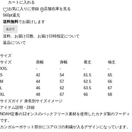
カートに入れる
お気に入りに登録
店舗在庫を見る
560pt還元
送料無料
でお届けします
返品可
送料、お届け日数、お届け日時指定について
返品について
サイズ
サイズ
肩幅
身幅
着丈
袖丈
XXL
-
-
-
-
S
42
54
61.5
65
M
44
57
62.5
66
L
46
62
63.5
67
XL
48
67
66
68
サイズガイド
身長別サイズイメージ
アイテム説明・詳細
NOAH定番の12オンスのバックフリース素材を使用したカナダ製のフーディ
です。
カンガルーポケット部分にコアロゴの刺繍が入るデザインになっています。