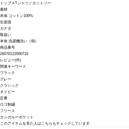
トップス
Tシャツ／カットソー
素材
本体:コットン100%
生産国
カナダ
取扱い
本体:洗濯機洗い（弱）
商品番号
26070122000710
レビュー
(
件)
関連キーワード
ブラック
グレー
クラシック
ネイビー
定番
ロゴ刺繍
フリース
カンガルーポケット
このアイテムを見た人はこちらもチェックしています