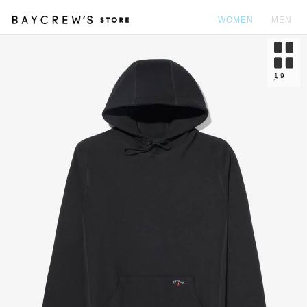
WOMEN
MEN
カ
1
9