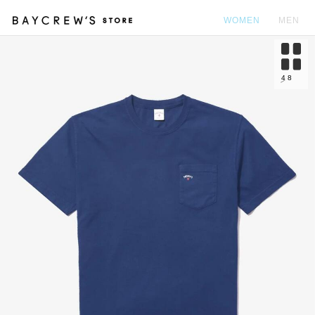
WOMEN
MEN
カ
4
8