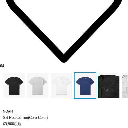
64
NOAH
SS Pocket Tee(Core Color)
¥
9,900
税込