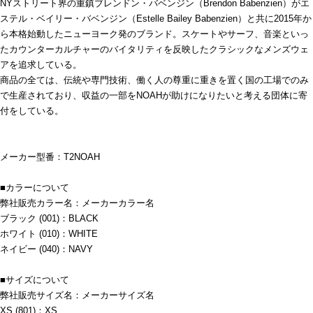
NYストリート界の重鎮ブレンドン・バベンジン（Brendon Babenzien）がエ
ステル・ベイリー・バベンジン（Estelle Bailey Babenzien）と共に2015年か
ら本格始動したニューヨーク発のブランド。スケートやサーフ、音楽といっ
たカウンターカルチャーのバイタリティを反映したクラシックなメンズウェ
アを追求している。
商品の全ては、伝統や専門技術、働く人の尊重に重きを置く国の工場でのみ
で生産されており、収益の一部をNOAHが助けになりたいと考える団体に寄
付をしている。
メーカー型番：T2NOAH
■カラーについて
弊社販売カラー名：メーカーカラー名
ブラック (001)：BLACK
ホワイト (010)：WHITE
ネイビー (040)：NAVY
■サイズについて
弊社販売サイズ名：メーカーサイズ名
XS (801)：XS