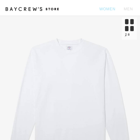
WOMEN
MEN
カ
2
8