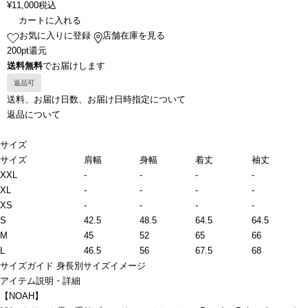
¥
11,000
税込
カートに入れる
お気に入りに登録
店舗在庫を見る
200pt還元
送料無料
でお届けします
返品可
送料、お届け日数、お届け日時指定について
返品について
サイズ
サイズ
肩幅
身幅
着丈
袖丈
XXL
-
-
-
-
XL
-
-
-
-
XS
-
-
-
-
S
42.5
48.5
64.5
64.5
M
45
52
65
66
L
46.5
56
67.5
68
サイズガイド
身長別サイズイメージ
アイテム説明・詳細
【NOAH】