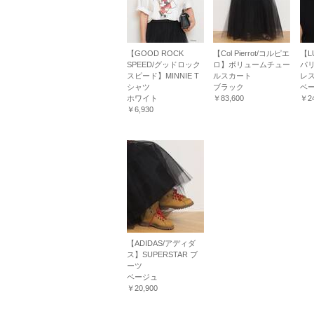
【GOOD ROCK
【Col Pierrot/コルピエ
【L
SPEED/グッドロック
ロ】ボリュームチュー
パリ
スピード】MINNIE T
ルスカート
レ
シャツ
ブラック
ベ
ホワイト
￥83,600
￥24
￥6,930
【ADIDAS/アディダ
ス】SUPERSTAR ブ
ーツ
ベージュ
￥20,900