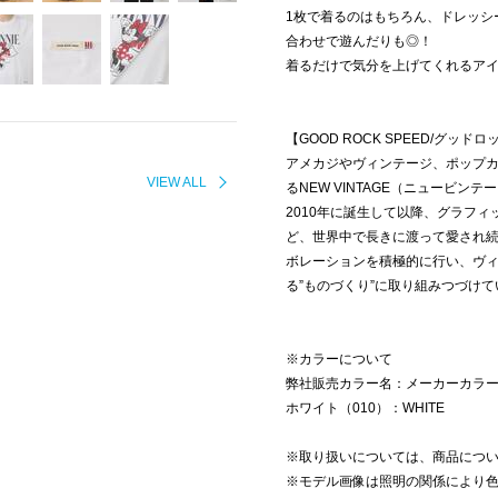
1枚で着るのはもちろん、ドレッシ
合わせで遊んだりも◎！
着るだけで気分を上げてくれるアイ
【GOOD ROCK SPEED/グッド
アメカジやヴィンテージ、ポップ
VIEW ALL
るNEW VINTAGE（ニュービン
2010年に誕生して以降、グラフ
ど、世界中で長きに渡って愛され
ボレーションを積極的に行い、ヴ
る”ものづくり”に取り組みつづけ
※カラーについて
弊社販売カラー名：メーカーカラ
ホワイト（010）：WHITE
※取り扱いについては、商品につ
※モデル画像は照明の関係により