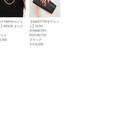
UJ PARIS/ルジェ
【SAVETTE/サヴェッ
】BEIGE ネック
ト】SLIM
ス
SYMMETRY
ージュ
POCHETTE
,200
ブラック
￥275,000