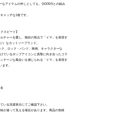
ーなアイテムの外しとしても、GOODSとの組み
キャッチな1枚です。
ロックスピード】
カルチャーを愛し、独自の視点で「イマ」を表現す
テージ）なカットソーブランド。
ィック、ロック・バンド、映画、キャラクターな
続けているポップアイコンと真摯に向き合ったコラ
ィンテージな風合いを感じられる「イマ」を表現す
ています。
ー名
いている洗濯表示にてご確認下さい。
色味が違って見える場合があります。商品の色味