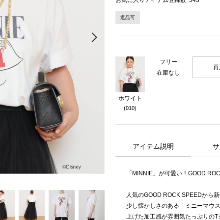
お気に入りアイテム登録数
543
返品可
Next
フリー
再
在庫なし
ホワイト
(010)
アイテム説明
サ
「MINNIE」が可愛い！GOOD RO
人気のGOOD ROCK SPEEDか
少し懐かしさのある「ミニーマウ
上げた加工感が雰囲気たっぷりのT