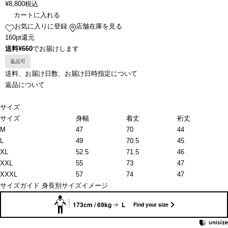
¥
8,800
税込
カートに入れる
お気に入りに登録
店舗在庫を見る
160pt還元
送料¥660
でお届けします
返品可
送料、お届け日数、お届け日時指定について
返品について
サイズ
サイズ
身幅
着丈
裄丈
M
47
70
44
L
49
70.5
45
XL
52.5
71.5
46
XXL
55
73
47
XXXL
57
74
47
サイズガイド
身長別サイズイメージ
173cm / 69kg
L
Find your size