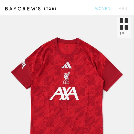
WOMEN
MEN
カ
1
3