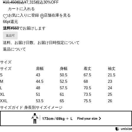
¥
10,450
税込
¥
7,315
税込
30%OFF
カートに入れる
お気に入りに登録
店舗在庫を見る
66pt還元
送料¥660
でお届けします
返品可
送料、お届け日数、お届け日時指定について
返品について
サイズ
サイズ
肩幅
身幅
着丈
袖丈
S
43
50.5
67.5
21.5
M
44.5
52.5
68
23
L
48
57.5
70.5
24
XL
51
61
73.5
25
XXL
53.5
65
75.5
26
サイズガイド
身長別サイズイメージ
173cm / 69kg
L
Find your size