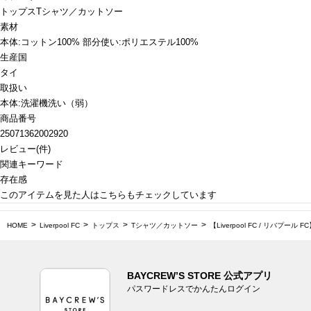
トップス
Tシャツ／カットソー
素材
本体:コットン100% 部分使い:ポリエステル100%
生産国
タイ
取扱い
本体:洗濯機洗い（弱）
商品番号
25071362002920
レビュー
(
件)
関連キーワード
存在感
このアイテムを見た人はこちらもチェックしています
HOME
Liverpool FC
トップス
Tシャツ／カットソー
【Liverpool FC / リバプール FC
BAYCREW’S STORE 公式アプリ
パスワードレスでかんたんログイン