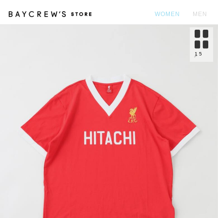
WOMEN
MEN
カ
1
5