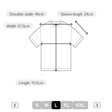
Sleeve length
24cm
Shoulder width
48cm
Width
57.5cm
Length
70.5cm
S
M
L
XL
XXL