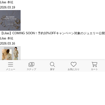
Lilas 本社
2026.03.19
【Lilas】COMING SOON！予約10%OFFキャンペーン対象のジュエリー公開
Lilas 本社
2026.03.16
【Lilas】人気スタッフMIHOが提案！レイヤードジュエリー
メニュー
スナップ
探す
お気に入り
カート
Lilas Online Store
2026.03.15
このアイテムを見た人はこちらもチェックしています
HOME
Lilas
アクセサリー
ピアス（両耳用）
《WEB限定》【SAMH by LILAS】