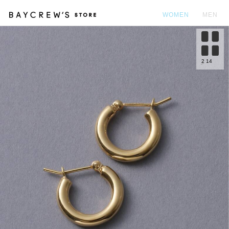
WOMEN
MEN
カ
2
14