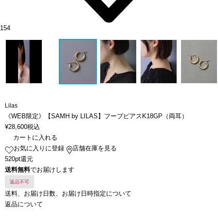
154
Lilas
《WEB限定》【SAMH by LILAS】フープピアスK18GP（両耳）
¥
28,600
税込
カートに入れる
お気に入りに登録
店舗在庫を見る
520pt還元
送料無料
でお届けします
返品不可
送料、お届け日数、お届け日時指定について
返品について