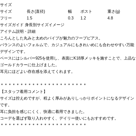
サイズ
サイズ
長さ(直径)
幅
ポスト
重さ(g)
フリー
1.5
0.3
1.2
4.8
サイズガイド
身長別サイズイメージ
アイテム説明・詳細
ころんとした丸みと太めのパイプが魅力のフープピアス。
バランスのよいフォルムで、カジュアルにもきれいめにも合わせやすい万能
デザインです。
ベースにはシルバー925を使用し、表面にK18厚メッキを施すことで、上品な
ゴールドカラーに仕上げました。
耳元にほどよい存在感を添えてくれます。
＊＊＊＊＊＊＊＊＊＊＊＊＊＊＊＊＊＊＊＊＊＊
【スタッフ着用コメント】
サイズは控えめですが、程よく厚みがありしっかりポイントになるデザイン
です。
耳に負担を感じにくく、快適に着用できました。
コーデを選ばず取り入れやすく、デイリー使いにもおすすめです。
＊＊＊＊＊＊＊＊＊＊＊＊＊＊＊＊＊＊＊＊＊＊