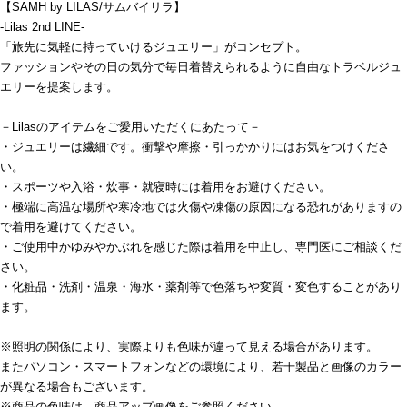
【SAMH by LILAS/サムバイリラ】
-Lilas 2nd LINE-
「旅先に気軽に持っていけるジュエリー」がコンセプト。
ファッションやその日の気分で毎日着替えられるように自由なトラベルジュ
エリーを提案します。
－Lilasのアイテムをご愛用いただくにあたって－
・ジュエリーは繊細です。衝撃や摩擦・引っかかりにはお気をつけくださ
い。
・スポーツや入浴・炊事・就寝時には着用をお避けください。
・極端に高温な場所や寒冷地では火傷や凍傷の原因になる恐れがありますの
で着用を避けてください。
・ご使用中かゆみやかぶれを感じた際は着用を中止し、専門医にご相談くだ
さい。
・化粧品・洗剤・温泉・海水・薬剤等で色落ちや変質・変色することがあり
ます。
※照明の関係により、実際よりも色味が違って見える場合があります。
またパソコン・スマートフォンなどの環境により、若干製品と画像のカラー
が異なる場合もございます。
※商品の色味は、商品アップ画像をご参照ください。