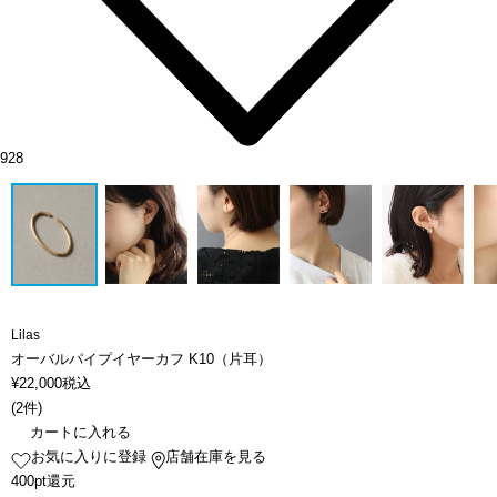
928
Lilas
オーバルパイプイヤーカフ K10（片耳）
¥
22,000
税込
(
2件
)
カートに入れる
お気に入りに登録
店舗在庫を見る
400pt還元