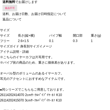
送料無料
でお届けします
返品不可
送料、お届け日数、お届け日時指定について
返品について
サイズ
サイズ
長さ(縦×横)
パイプ幅
開口部
重さ(g)
フリー
2.6×1.5
0.1
0.3
1
サイズガイド
身長別サイズイメージ
アイテム説明・詳細
※こちらのイヤーカフは片耳用です。
※パイプ状の商品のため、重さに個体差があります。
オーバル型のボリュームのあるイヤーカフ。
耳元のアクセントにおすすめなアイテムです。
●同シリーズでこちらもご用意しております。
26114202414070 2cmｻｰｸﾙﾊﾟｲﾌﾟｲﾔｰｶﾌ K10
26114202415070 3cmｻｰｸﾙﾊﾟｲﾌﾟｲﾔｰｶﾌ K10