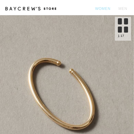
WOMEN
MEN
カ
1
17