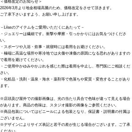
＜価格改定のお知らせ＞
2026年3月より地金相場高騰のため、価格改定をさせて頂きます。
ご了承下さいますよう、お願い申し上げます。
－Lilasのアイテムをご愛用いただくにあたって－
・ジュエリーは繊細です。衝撃や摩擦・引っかかりにはお気をつけくださ
い。
・スポーツや入浴・炊事・就寝時には着用をお避けください。
・極端に高温な場所や寒冷地では火傷や凍傷の原因になる恐れがありますの
で着用を避けてください。
・ご使用中かゆみやかぶれを感じた際は着用を中止し、専門医にご相談くだ
さい。
・化粧品・洗剤・温泉・海水・薬剤等で色落ちや変質・変色することがあり
ます。
※店頭及び屋外での撮影画像は、光の当たり具合で色味が違って見える場合
があります。商品の色味は、スタジオ撮影の画像をご参照ください。
※商品包装についてはビニールによる包装となり、保証書・説明書の付属は
ございません。
※デザインによりサイズ表記と若干の差が生じる場合がございます。ご了承
ください。